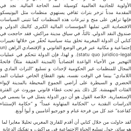
الأولوية للجاذبية العالمية كوسيلة لسد الحاجة المالية. نجد في
المقدمة مدناً تزخر بتراث ثقافي يستهوي منظمات مثل اليونيسكو
فإنها تراهن على منح و تبرعات هذه المنظمات كما تتبنى السياسات
الاقتصادية التي تمليها المؤسسات المالية الكبرى كالبنك الدولي و
صندوق النقد الدولي. ثالثاً، في سياق مدينة مراكش، فقد حاججت في
كتابي أن الدولة المغربية تخلق بيئة سياسية تُحفّز من خلالها تغييرات
إجتماعية و مكانية عبر فرض الوضع القانوني و الإقتصادي الراهن (un
statu quo juridico-legal). و لهذا، فإن الدولة تتحكم في عمليات
التهجير من الأحياء الواعدة اقتصادياً (المدينة العتيقة مثلاً) فاتحةً
المجال للمنظمات غير الحكومية لإحداث و تسليع “التراث المادي و
اللامادي” بينما في الوقت نفسه، يقود القطاع الخاص عمليات المد
الحضري و السيطرة على أراضي الجموع المحيطة بالمدينة لإيواء
الفئات المهمشة. كل ذلك يتم تحت غطاء قانوني موروث عن الفترة
الإستعمارية. خلاصة القول هو أن دور الدولة يتمثل في ما يسمى في
الدراسات النقدية ب “الحكامة المتهاونة عمداً” و “حكامة الإستثناء
كقاعدة” عند كل من فرحة غنام و جورجيو آغامبين و آيوا أُونغ.
لقد حاولت من خلال كتابي أن أقدم للقارئ المغربي تحليلا مغايرا لما
هو سائد، حول تسليع الحياة الاجتماعية في مراكش، و تفكيك الدعاية