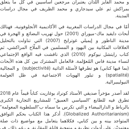
و محمد الفايز اللذان يعتبران مرجعين أساسيين في كل ما يتعلق
بمراكش ثم علي سيدجاري و محمد الظريف في مجال دراسات
المدينة.
أمّا في مجال الدراسات المغربية في الأكاديمية الأنجلوفونية، فهنالك
أبحاث دايفيد ماك-ميوراي (2001) حول تهريب البضائع و الهجرة في
مدينة الناظور و إيميلي غوترايخ (2007) التي تناولت بالتحليل
العلاقات المكانية بين اليهود و المسلمين في الملّاح المراكشي، ثم
كتاب رايتشل نيوكوم (2010) الذي ناقشت فيه الواقع الإجتماعي
لنساء مدينة فاس المُعوْلمة. فالعامل المشترك بين كل هذه الأبحاث
(بما فيها كتابي) هو تطرقها لأسئلة الذاتية (subjectivité) و المجالية
(spatialité) و تبلور الهويات الاجتماعية في ظل العولمة
النيوليبيرالية.
لقد أصدر مؤخراً صديقي الأستاذ كونراد بوغاريت كتاباً قيماً عام 2018
تطرق فيه للطابع “السياسي العميق” للمشاريع التجارية الكبرى
بالرباط و الدارالبيضاء و التي تكرس ما سماه ب”السلطوية المعولمة”
(Globalized Authoritarianism). أذكر هذا الكتاب بحكم التوافق
المتواجد بينه و بين كتابي، فكلاهما يتعامل مع مواضيع ذات صلة
معتمديْن على أدوات نظرية و منهجية قابلة للمقارنة. و رغم ذلك، في