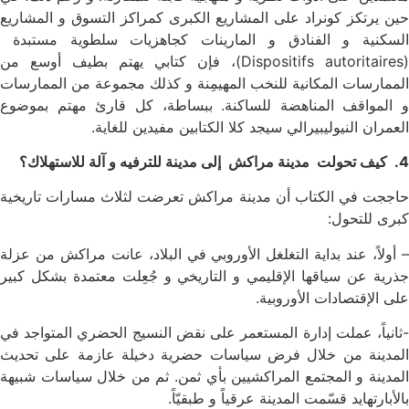
حين يرتكز كونراد على المشاريع الكبرى كمراكز التسوق و المشاريع
السكنية و الفنادق و المارينات كجاهزيات سلطوية مستبدة
(Dispositifs autoritaires)، فإن كتابي يهتم بطيف أوسع من
الممارسات المكانية للنخب المهيمِنة و كذلك مجموعة من الممارسات
و المواقف المناهضة للساكنة. ببساطة، كل قارئ مهتم بموضوع
العمران النيوليبيرالي سيجد كلا الكتابين مفيدين للغاية.
4. كيف تحولت مدينة مراكش إلى مدينة للترفيه و آلة للاستهلاك؟
حاججت في الكتاب أن مدينة مراكش تعرضت لثلاث مسارات تاريخية
كبرى للتحول:
– أولاً، عند بداية التغلغل الأوروبي في البلاد، عانت مراكش من عزلة
جذرية عن سياقها الإقليمي و التاريخي و جُعِلت معتمدة بشكل كبير
على الإقتصادات الأوروبية.
-ثانياً، عملت إدارة المستعمر على نقض النسيج الحضري المتواجد في
المدينة من خلال فرض سياسات حضرية دخيلة عازمة على تحديث
المدينة و المجتمع المراكشيين بأي ثمن. ثم من خلال سياسات شبيهة
بالأبارتهايد قسّمت المدينة عرقياً و طبقيّاً.