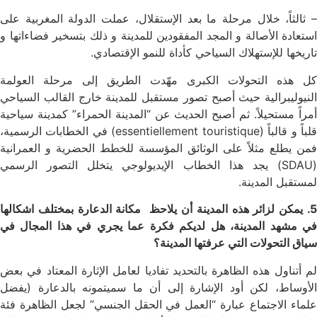
– ثالثاً، خلال مرحلة ما بعد الإستقلال، عملت الدولة المغربية على
استعادة الأصالة و المجد المفقودين للمدينة و ذلك بتسخير فضاءاتها و
تاريخها للإستهلاك السياحي كأداة للنمو الإقتصادي.
كل هذه التحولات الكبرى مهّدت الطريق إلى مرحلة العولمة
النيوليبرالية حيث أصبح تصور مستقبل للمدينة خارج القالب السياحي
أمراً مستحيلاً. ثم أصبح الحديث عن “المدينة الحمراء” كمدينة سياحية
قلباً و قالباً (essentiellement touristique) في الخطابات الرسمية،
فمن يطلع مثلاً على الوثائق المؤسسة للخطط الحضرية و العمرانية
(SDAU) يجد هذا الخطاب الإيديولوجي يتخلل التصور الرسمي
لمستقبل المدينة.
5. يمكن لزائر هذه المدينة أن يلاحظ مكانة الدعارة بمختلف اشكالها
في مشهد المدينة، هل لديكم فكرة عما يجري في هذا المجال في
سياق التحولات التي عرفتها المدينة؟
لم أتناول هذه الظاهرة بالتحديد تفاديا لعامل الإثارة المعتاد في بعض
الأوساط، لكن أود الإشارة إلى أن ما سميتمونه بالدعارة (يفضل
علماء الاجتماع عبارة “العمل في الحقل الجنسي” لجعل الظاهرة فئة