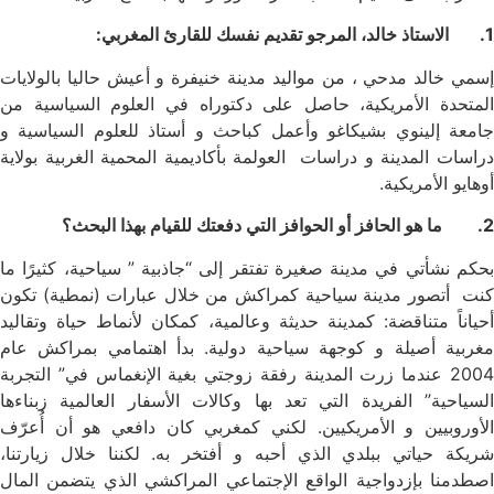
1. الاستاذ خالد، المرجو تقديم نفسك للقارئ المغربي:
إسمي خالد مدحي ، من مواليد مدينة خنيفرة و أعيش حاليا بالولايات
المتحدة الأمريكية، حاصل على دكتوراه في العلوم السياسية من
جامعة إلينوي بشيكاغو وأعمل كباحث و أستاذ للعلوم السياسية و
دراسات المدينة و دراسات العولمة بأكاديمية المحمية الغربية بولاية
أوهايو الأمريكية.
2. ما هو الحافز أو الحوافز التي دفعتك للقيام بهذا البحث؟
بحكم نشأتي في مدينة صغيرة تفتقر إلى “جاذبية ” سياحية، كثيرًا ما
كنت أتصور مدينة سياحية كمراكش من خلال عبارات (نمطية) تكون
أحياناً متناقضة: كمدينة حديثة وعالمية، كمكان لأنماط حياة وتقاليد
مغربية أصيلة و كوجهة سياحية دولية. بدأ اهتمامي بمراكش عام
2004 عندما زرت المدينة رفقة زوجتي بغية الإنغماس في” التجربة
السياحية” الفريدة التي تعد بها وكالات الأسفار العالمية زبناءها
الأوروبيين و الأمريكيين. لكني كمغربي كان دافعي هو أن أُعرّف
شريكة حياتي ببلدي الذي أحبه و أفتخر به. لكننا خلال زيارتنا،
اصطدمنا بإزدواجية الواقع الإجتماعي المراكشي الذي يتضمن المال