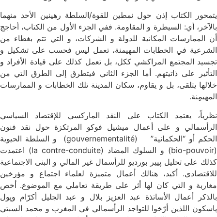
يتمحور الكتاب إذن حول نمطين للقوة/السلطة رهينين الأحد منهما
بالآخر، أي: السيطرة و المقاومة. ففي الجزء الأول من الكتاب، أحاجج
أن الممارسات المكانية للدولة و الشركات، و التي تتم بغطاء من
الشرعية في الخطابات المهيمنة، تعمل ليس فحسب على تشكيل و
تجسيد المجتمع المراكشي ككل، بل تعمل كذلك على قيادة الأفراد و
التأثير على ذاتيتهم. أما الجزء الثاني فيتطرق إلى الطرق التي من
خلالها يتلقى، بل و يقاوم، سكان المدينة تلك الخطابات و الممارسات
المهيمِنة.
نظرياً، يعتمد الكتاب على النقد الماركسي للإقتصاد السياسي
الرأسمالي و على أعمال ميشيل فوكو المرتكزة حول نقد فنون
الحكم أو “الحكمانية” (gouvernementalité) و السلطة الحيوية
(bio-pouvoir) و السلوك المضاد (la contre-conduite) اعتمدت
كذلك على تحليل پيير بورديو للرأسمال غير المالي و البنى الاجتماعية
للاقتصادي. أكيد، هنالك أعمال متميزة لعلماء اجتماع و مؤرخين
مغاربة و التي كان لها أثر على طريقة تعاملي مع الموضوع. أخص
بالذكر أعمال الأساتذة عبد العزيز بلال و عبد الجليل أكرّام وپول
پاسكون اللذين أرّخوا للتواجد الرأسمالي في المغرب و محمد السبتي