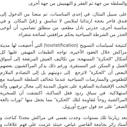
والسلطة من جهة ثم الفقر و التهميش من جهة أخرى.
على سبيل المثال، في إحدى المناسبات، تم منعنا من الدخول إلى
فندق فاخر بحجة ارتدائنا لملابس لا تتناسق و رُقيَّ المكان. و في
مناسبة أخرى، حذرني نادل مطعم، من منطلق تضامني، أن أتوخى
الحذر من الشرطة السياحية بحكم مرافقتي لسائحة شقراء.
كنتيجة لسياسات التسويح (touristification) التي أُخضِعت لها مدينة
مراكش خلال العقود الأخيرة، تواجه الطبقات المهيمَن عليها كل
أشكال “الحكرة” الممنهجة: من تكاليف العيش المرتفعة إلى أسواق
العمل و السكن غير المستقرة. ورغم ذلك يذكر المراكشيون بعضهم
البعض أن “الحكرة” لاترجع إلى دونيتهم بل إلى التصادم الملازم
للطقوس والممارسات السياحية عندما تتحالف السلطة السياسة مع
النخب الإقتصادية الساهرة على تحويل المدينة إلى مجال ترفيهي وآلة
استهلاكية. في سياق ردود فعل الساكنة، اكتشفت أن للسخرية
المراكشية روحاً مُقاوِمة لتلك “الحكرة” مما يجعل منها “ثورات بالغة
الصغر” على حد قول جورج أورويل.
بعد زيارتنا تلك بسنوات، وجدت نفسي في مراكش مجددًا كباحث و
أستاذ زائر بجامعة القاضي عياض، حينئذ عزمت على فهم علاقات و