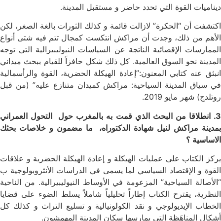
ديناميات القوة التي تحدد حاضر و مستقبل المدينة.
اكتشفت أن “الحكرة” لازالت قائمة و كذلك الثورات بالغة الصغر، لكن
الأهم من ذلك، وجدت أن مراكش انتكست كمجال تتم فيه شتى أنواع
الممارسات الإقصائية الناتجة عن السياسات النيوليبيرالية التي توجه
المدينة نحو السوق العالمية. كل ذلك شكل حافزاً للقيام ببحث ميداني
انبثق عنه كتابي المعنون:”إعادة الهيكلة الحضرية، القوة والرأسمالية
في سياق المدينة السياحية: مراكش كميدان متنازع عليه” (من قبل
روتلدج) شهر مايو 2019.
3. انطلاقا من البحث الذي قمت به بالمغرب حول التحول العمراني
بمدينة مراكش لنيل شهادة الدكتوراه، ما مضمون و خلاصات بحثك
الاساسية ؟
يركز الكتاب على عمليات الهيكلة و إعادة الهيكلة الحضرية و علاقات
القوة و الإقتصاد السياسي لما يسمى في الدراسات الأنثروبولوجية ب
“الأصالة السياحية” المزعومة في الأوساط النيوليبيرالية. من الناحية
النظرية، يقترح الكتاب إطاراً تحليلياً شاملاً يسلط الضوء على قضايا
الخطاب الإيديولوجي و نقد الكولونيالية و تسليع التراث و كذلك كل
أشكال المناهَظة التي يمارسها سكان المدينة المهمشون.