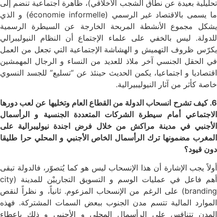
تحليلية بعيدة عن نطاق الشجب الأخلاقي)، ظاهرة اجتماعية تنضم إلى
ما يسمى بالاقتصاد غير الرسمي (économie informelle) و الذي
يشكل مجموع الأنشطة المربحة الخارجة عن السيطرة الرسمية
للدولة. ليس بالخفي على علماء الإجتماع أن النظام النيوليبرالي
يكرّس ظروف التهميش و الهشاشة الإجتماعية التي تجعل من العمل
في الحقل الجنسي آخر ملاذ للعديد من النساء و الرجال المهمشين
اقتصاديا و اجتماعيا، يكمن الحديث حينئذ عن “تسليع” للجسد النسوي
خاصة كأثر من آثار النيوليبيرالية.
6. كيف تشرح انسحاب الدولة من القطاع العام وتخليها عن لعب دورها
الاجتماعي أمام سيطرة الشركات المتعددة الجنسية و الرأسمال
الأجنبي في مدينة مراكش من خلال فرض اجندة نيوليبرالية على
المغرب مضمونها ترك الرأسمال الخاص الأجنبي و المحلي حرا طليقا
دون قيود؟
أولاً يجب الإشارة أن هذا الإنسحاب ليس هو كما يُتصوّر، فالدولة تبقى
أهم فاعل في عمليات الوسم و التسويق التجارييْن للمدينة (city
branding) على الرغم من الإنسحاب المزعوم. ثانياً، و نظراً لنقص
الموارد المالية تتسم مدن الجنوب ببعض السمات المشتركة. فهذه
المدن تتنافس على الرأسمال المحلي و الأجنبي و ذلك بإعطاء