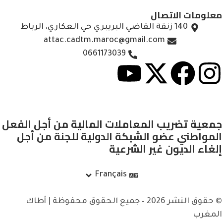
معلومات الاتصال
140 زنقة القاضي البريبري حي العكاري، الرباط
attac.cadtm.maroc@gmail.com
0661173039
جمعية تضريب المعاملات المالية من أجل الفعل
المواطني عضو الشبكة الدولية للجنة من أجل
إلغاء الديون غير الشرعية
Français
© حقوق النشر 2026 – جميع الحقوق محفوظة | أطاك
المغرب