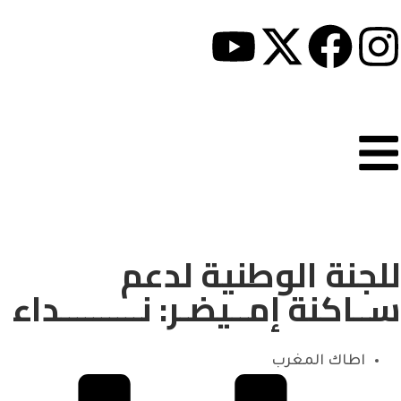
للجنة الوطنية لدعم
ســاكنة إمــيضـر: نــــــــــداء
اطاك المغرب