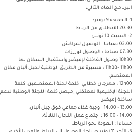
كما تعلن للعموم أن القافلة التضامنية ستسير وفق
البرنامج العام التالي:
1- الجمعة 9 نونبر:
20.30 الانطلاق من الرباط
2- السبت 10 نونبر:
03.00 صباحا : الوصول لمراكش
07.30 صباحا : الوصول لورززات
10h30 وصول القافلة لإميضر واستقبال السكان لها
11h00- 11h30 : مسيرة من الطريق الوطنية لجبل ألبان مكان
المعتصم.
12h00 : مهرجان خطابي: كلمة لجنة المعتصمين، كلمة
اللجنة الإقليمية لمعتقلي إميضر، كلمة اللجنة الوطنية لدعم
ساكنة إميضر.
13.00 – 14.00 : وجبة غذاء جماعي فوق جبل ألبان.
14.00 – 16.00 : اجتماع عمل اللجان الثلاثة.
مساءا : العودة نحو الرباط.
3- الأحد 11 نونبر صباحا: الوصول إلى الرباط والمدن الأخرى.