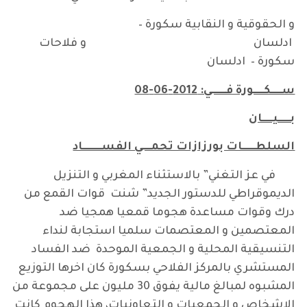
و الحقوقية و النقابية سكورة –
ادلسان و فلاحات
سكورة – ادلسان
ســـــكـــــورة فـــــــي:
2012-06-08
بــــــيـــــان
السلطــــــات بورزازات تحمــــي الفســـــــــاد
في عز التغني” بالاستثناء المغربي و التنزيل
الديموقراطي للدستور الجديد” شنت قوات القمع من
درك وقوات مساعدة هجوما قمعيا همجيا ضد
المعتصمين و المعتصمات سلميا استجابة لنداء
التنسيقية المحلية و الجمعية الموحدة ضد الفساد
المستشري بالمركز الفلاحي بسكورة كان اخرها التوزيع
المشبوه لمبالغ مالية يفوق 30 مليون على مجموعة من
الاشخاص و الجمعيات و التعاونيات، هذا الهجوم كانت