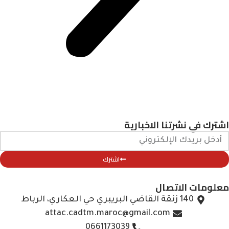
شرتنا الاخبارية
اشترك
الاتصال
لقاضي البريبري حي العكاري، الرباط
attac.cadtm.maroc@gmail.com
0661173039