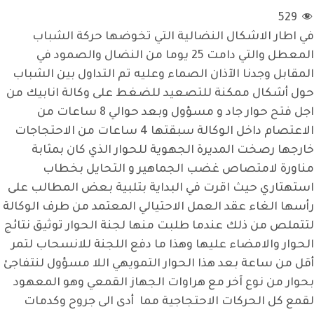
لاشكال النضالية التي تخوضها حركة الشباب
المعطل والتي دامت 25 يوما من النضال والصمود في
دنا الآذان الصماء وعليه تم التداول بين الشباب
 ممكنة للتصعيد للضغط على وكالة انابيك من
اجل فتح حوار جاد و مسؤول وبعد حوالي 8 ساعات من
الاعتصام داخل الوكالة سبقتها 4 ساعات من الاحتجاجات
ت المديرة الجهوية للحوار الذي كان بمثابة
متصاص غضب الجماهير و التحايل بخطاب
حيث اقرت في البداية بتلبية بعض المطالب على
ء عقد العمل الاحتيالي المعتمد من طرف الوكالة
 ذلك عندما طلبت منها لجنة الحوار توثيق نتائج
امضاء عليها وهذا ما دفع اللجنة للانسحاب لتمر
ة بعد هذا الحوار التمويهي اللا مسؤول لنتفاجئ
وع آخر مع هراوات الجهاز القمعي وهو المعهود
حركات الاحتجاجية مما أدى الى جروح وكدمات