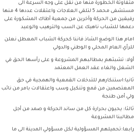
لخطورة منها من نقل على وجه السرعة الى
مستشفى محمد 5 لتلقي العلاجات واعتقلات عددها 4 منها
 الحركة وآخرين من جمعية أطاك المشكورة على
باب ناهيك عن السب والترهيب والوعيد
الوضع الشاذ فاننا كحركة الشباب المعطل نعلن
م المحلي و الوطني والدولي
ثهم بمطالبهم المشروعة و على رأسها الحق في
غاء عقد العمل المعتمد
نكارهم للتدخلات القمعية والهمجية في حق
 من قمع وتنكيل وسب واعتقالات بامر من نائب
نجة
ون بحرارة كل من ساند الحركة و صمد من أجل
لمشروعة
يلهم المسؤولية لكل مسؤولي المدينة الى ما