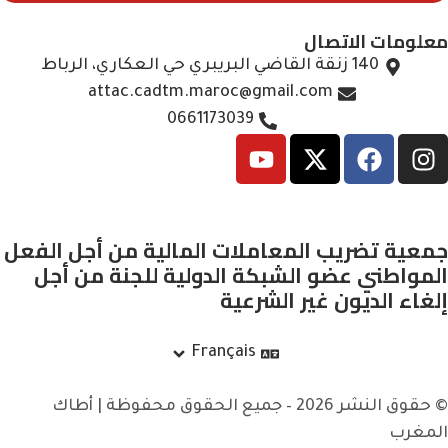
معلومات الاتصال
140 زنقة القاضي البريبري حي العكاري، الرباط
attac.cadtm.maroc@gmail.com
0661173039
جمعية تضريب المعاملات المالية من أجل الفعل
المواطني عضو الشبكة الدولية للجنة من أجل
إلغاء الديون غير الشرعية
Français
© حقوق النشر 2026 – جميع الحقوق محفوظة | أطاك
المغرب