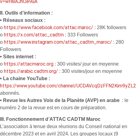
v=wH8AJhOe9uA
II. Outils d’information :
• Réseaux sociaux :
https://www.facebook.com/attac.maroc/
o
: 28K followers
https://x.com/attac_cadtm
o
: 333 Followers
https://www.instagram.com/attac_cadtm_maroc/
o
: 280
Followers
• Sites internet :
https://attacmaroc.org
o
: 300 visites/ jour en moyenne
https://arabic.cadtm.org/
o
: 300 visites/jour en moyenne
• La chaine YouTube :
https://www.youtube.com/channel/UCDAVcqDzFFN2Kim9yZL2
abonnés.
• Revue les Autres Voix de la Planète (AVP) en arabe
: le
numéro 2 de la revue est en cours de préparation.
III. Fonctionnement d’ATTAC CADTM Maroc
L’association à tenue deux réunions du Conseil national en
décembre 2023 et en avril 2024. Les groupes locaux (9