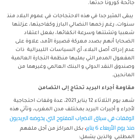
جائحة كورونا حدتها.
يبقى المثير جدا في هذه الاحتجاجات في عموم البلاد منذ
سنوات، رغم زخمها النضالي البارز وكفاحيتها، عزلتها
شعبيا وتشتتها وسرعة انكفائها، بفعل اعتقاد
الضحايا أنهم بصدد معركة قصيرة الأمد، علاوة على
عدم إدراك أصل البلاء، أي السياسات الليبرالية ذات
المفعول المدمر التي يمليها منظمة التجارة العالمية
وصندوق النقد الدولي و البنك العالمي وغيرهما من
المانحين.
مقاومة أجراء البريد تحتاج إلى التضامن
شهد يوم الثلاثاء 12 يناير 2021، عدة وقفات احتجاجية
لأجراء و أجيرات البريد بمختلف مدن المغرب، وتأتي هذه
الوقفات في سياق الاضراب المفتوح التي يخوضه البريديون
منذ يوم الأربعاء 6 يناير
،
بكل المراكز من أجل ملفهم
المطلبي والذين يشمل: