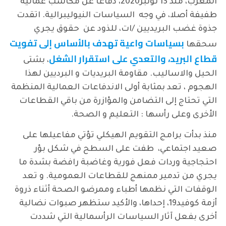
المغرب، منذ 13 نونبر2020، دفاعا عن مكاسب عمالية
طفيفة أصلا، في وجه السياسات النيوليبرالية. اتقدت
جذوة غضب البريديين /ات، للذود عن حقوق يجري
بسياسات واعية تهدف بالأساس إلى تفويت
سحقها
قطاع البريد، والتعدي على استقرار الشغل
، بشتى
الحيل والاساليب. مقاومة البريديات و البرديين لهذا
الهجوم ، تعد بمثابة أولى الاندفاعات العمالية المنظمة
التي تحتاج إلى التضامن والمؤازرة من باقي القطاعات
الأخرى وعلى رأسها : التعليم و الصحة.
منذ بدأت برامج التقويم الهيكلي تؤتي مفاعيلها على
صعيد اجتماعي، طفت على السطح في شكل بؤر
احتجاجية وردات فعل فورية وغاضبة رافضة بشدة ما
يجري من تدمير ممنهج للقطاعات العمومية. و تعد
الوقفات التي نظمها أطباء وممرضو الصحة أثناء ذروة
أزمة كوفيد19، إحداها، والأكيد ستظهر صبوات نضالية
أخرى بفعل آثار السياسات الرأسمالية التي شددت