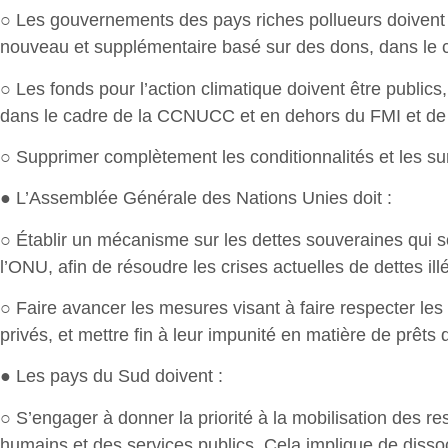
○ Les gouvernements des pays riches pollueurs doivent i
nouveau et supplémentaire basé sur des dons, dans le ca
○ Les fonds pour l’action climatique doivent être publi
dans le cadre de la CCNUCC et en dehors du FMI et de 
○ Supprimer complètement les conditionnalités et les su
● L’Assemblée Générale des Nations Unies doit :
○ Établir un mécanisme sur les dettes souveraines qui so
l’ONU, afin de résoudre les crises actuelles de dettes ill
○ Faire avancer les mesures visant à faire respecter les
privés, et mettre fin à leur impunité en matière de prêts 
● Les pays du Sud doivent :
○ S’engager à donner la priorité à la mobilisation des 
humains et des services publics. Cela implique de diss