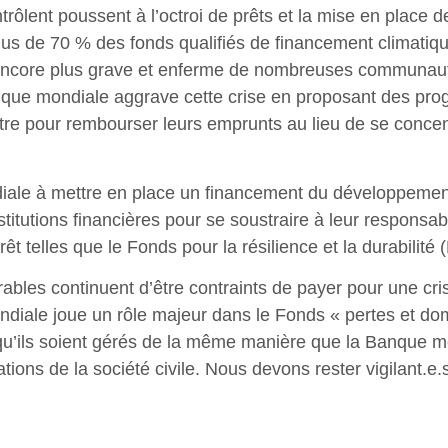
ontrôlent poussent à l’octroi de prêts et la mise en plac
 Plus de 70 % des fonds qualifiés de financement climati
encore plus grave et enferme de nombreuses communautés 
anque mondiale aggrave cette crise en proposant des pro
re pour rembourser leurs emprunts au lieu de se concentr
ale à mettre en place un financement du développement a
stitutions financières pour se soustraire à leur responsab
rêt telles que le Fonds pour la résilience et la durabilité
ables continuent d’être contraints de payer pour une cri
diale joue un rôle majeur dans le Fonds « pertes et dom
te qu’ils soient gérés de la même manière que la Banque 
ons de la société civile. Nous devons rester vigilant.e.