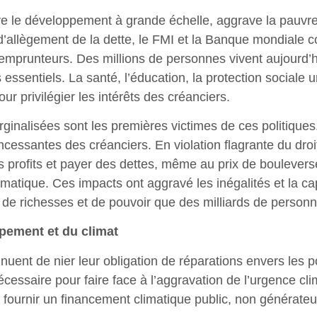
ve le développement à grande échelle, aggrave la pauvret
’allègement de la dette, le FMI et la Banque mondiale c
 emprunteurs. Des millions de personnes vivent aujourd
 essentiels. La santé, l’éducation, la protection sociale un
ur privilégier les intérêts des créanciers.
ginalisées sont les premières victimes de ces politiques
ssantes des créanciers. En violation flagrante du droit 
es profits et payer des dettes, même au prix de bouleve
climatique. Ces impacts ont aggravé les inégalités et la 
s de richesses et de pouvoir que des milliards de person
ppement et du climat
nuent de nier leur obligation de réparations envers les p
cessaire pour faire face à l’aggravation de l’urgence clim
 fournir un financement climatique public, non générateu