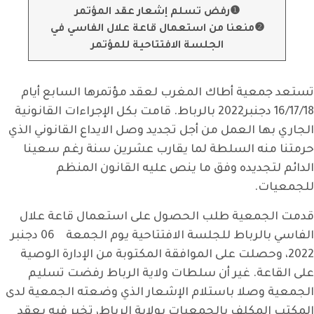
❶رفض تسلم إشعار عقد المؤتمر
❷منعنا من استعمال قاعة علال الفاسي في
الجلسة الافتتاحية للمؤتمر
تستعد جمعية أطاك المغرب لعقد مؤتمرها السابع أيام
16/17/18 دجنبر2022 بالرباط. قامت بكل الإجراءات القانونية
الجاري بها العمل من أجل تجديد وصل الايداع القانوني الذي
حرمتنا منه السلطة لما يقارب عشرين سنة رغم سعينا
الدائم لتجديده وفق ما ينص عليه القانون المنظم
للجمعيات.
قدمت الجمعية طلب الحصول على استعمال قاعة علال
الفاسي بالرباط للجلسة الافتتاحية يوم الجمعة 06 دجنبر
2022، وحصلت على الموافقة المكتوبة من الإدارة الوصية
على القاعة. غير أن سلطات ولاية الرباط رفضت تسليم
الجمعية وصلا باستلام الإشعار الذي وضعته الجمعية لدى
المكتب المكلف بالجمعيات بولاية الرباط، تخبر فيه بعقد