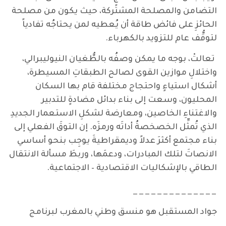
التضامن والمصلحة المشتركة، حيث يكون من مصلحة
الحائزِ على فائض طاقة أن يُعطيه لمن يحتاجُه تفادياً
لتوقُّف عام للتزويد بالكهرباء.
تعالتْ، بوجه ما يمكن وصفُه بالطُّغيان النيوليبرالي،
واختلالِ موازين القوى لصالح الطبقاتِ المسيطرة،
أشكال استياءٍ واحتجاج مختلفة قام بها السكان
المحليون، وسعت إلى بناء بدائل مضادةٍ للتدبير
والاغتناءِ الخاصين، ومعارضة لشكلِ الاستعمار الجديدِ
الذي تُمثِّل الخصخصةُ أداتَه ورمزَه. إن التوقَ الفعلي إلى
بناء مجتمع أكثرَ عدلاً وديمقراطيةَ يوجِب بنحو أساسي
الانصاتَ لتلك المبادرات، ودعمَها، وربطَ مسألة الانتقال
الطاقي بالإشكاليات الاقتصادية – الاجتماعية.
______________
جواد المستقبل هو منسق وطني بالمغرب لبرنامج