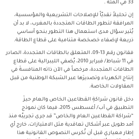
33 في المئة .
إن تحليلاً نقديّاً للإصلاحات التشريعية والمؤسسية،
المرافقة لتطور الطاقات المتجددة بالمغرب، لا بد أن
يُثير سؤال مدى استعمال هذا التطور بنحو أساسي
ذريعة لإضفاء خصخصة متنامية على قطاع الطاقة.
فقانون رقم 13-09، المتعلق بالطاقات المتجددة، الصادر
في 11 شباط/ فبراير 2010، يُضفي الليبرالية على قطاع
الطاقات المتجددة، مرخصاً في الآن ذاته المنافسةَ في
إنتاج الكهرباء وتصديرَها عبر الشبكة الوطنية من قبل
المقاولات الخاصة.
دخل قانون شراكةِ القطاعين الخاص والعام حيزَ
التطبيق في آب/ أغسطس 2015، فيما كان نموذج
“شراكة القطاعين العام والخاص” قد جرى تجريبُه منذ
أمد طويل عبر أشكال تعاقدية مثل الامتيازات، خارج أي
إطار معياري قبل أن تُكرس النصوص القانونية هذا