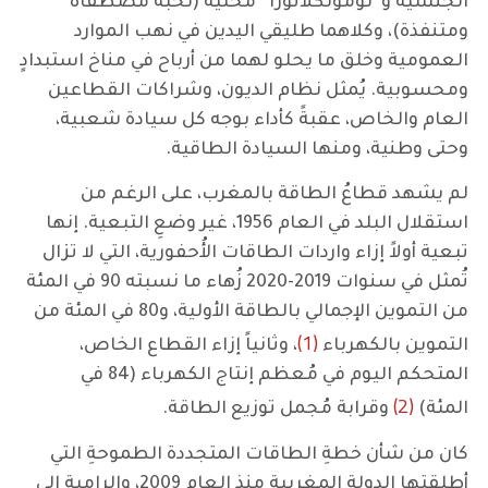
الجنسية و”نومونكلاتورا” محلية (نخبة مصطفاة
ومتنفذة)، وكلاهما طليقي اليدين في نهب الموارد
العمومية وخلق ما يحلو لهما من أرباح في مناخ استبدادٍ
ومحسوبية. يُمثل نظام الديون، وشراكات القطاعين
العام والخاص، عقبةً كأداء بوجه كل سيادة شعبية،
وحتى وطنية، ومنها السيادة الطاقية.
لم يشهد قطاعُ الطاقة بالمغرب، على الرغم من
استقلال البلد في العام 1956، غير وضعِ التبعية. إنها
تبعية أولاً إزاء واردات الطاقات الأُحفورية، التي لا تزال
تُمثل في سنوات 2019-2020 زُهاء ما نسبته 90 في المئة
من التموين الإجمالي بالطاقة الأولية، و80 في المئة من
(1)
التموين بالكهرباء
، وثانياً إزاء القطاع الخاص،
المتحكم اليوم في مُعظم إنتاج الكهرباء (84 في
(2)
المئة)
وقرابة مُجمل توزيع الطاقة.
كان من شأن خطةِ الطاقات المتجددة الطموحةِ التي
أطلقتها الدولة المغربية منذ العام 2009، والراميةِ إلى