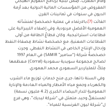
وقام المغرب، ضِمنَ تبنيه برنامج التقويم الهيكلي
المفروض من المؤسسات المالية الدولية بعد أزمة
الديون في سنوات في ثمانينات القرن
(7)
الفائت
،بالارتماء في عملية خصخصةٍ لمنشآته
العمومية الأفضلِ مردودية، وفي إضفاء الليبرالية على
قطاعات استراتيجية. وكان قطاعُ الطاقة من أولى
القطاعات المعنيةِ، مع خصخصة نشاط مِصفاة النفط
وإدخال الإنتاج الخاص في النشاط النفطي. وجرت
خصخصةُ شركة (“سامير” SAMIR) في العام 1997
لصالح مجموعة سويدية سعودية (Corral) معظمها
مِلكٌ للملياردير السعودي محمد العمودي.
وفي السنة ذاتها، جرى منح خدماتِ توزيع ماء الشرب
والكهرباء وجمعِ مياه الأمطار والمياه العادمة والإنارة
العموميةِ للدار البيضاء الكبرى (4.2 مليون نسمة)
لمستغلٍّ وحيد، متمثل في “شركة ليديك”، وهي فرع
ل”شركة ليون الفرنسية للمياه”.