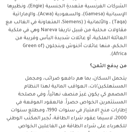
الشركات الفرنسية متعددةِ الجنسية (Engie)، ونظيرِها
الإسبانية (Gamesa)، والسعودية (Acwa)، والإماراتية
(Taqa) ، والألمانية ( (Siemens، المتعاونة في الغالب مع
مقاولات محلية من قبيل ناريفا Nareva وهي في ملكية
العائلة الملكية، أو عائلات شديدة البأس وقريبة من
الحكم، منها عائلات أخنوش وبنجلون (Green of
Africa).
من يدفع الثمن؟
يتحمل السكان، بما هم دافعو ضرائب، ومجمل
المستهلكين/ات، العواقب المالية لهذا النظام
المصممِ كي يكون غيرَ منصف نهائياً، وفي مصلحة
المستثمرين الخواص حصراً. فالعقود الموقعة في
إطارات منحِ الامتياز في سنوات 1990، ومطلعِ سنوات
2000، لاسيما عقود شراء الطاقة، تُجبر المكتب الوطني
للكهرباء على شراء الطاقة من الفاعلين الخواص