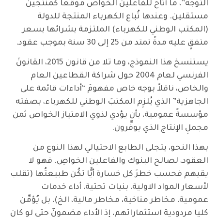
التوجهَ”، ما أتاح للفاعلين الخواص موقعاً كمنتجين
مستقلين. وعندها تُباع الكهرباء المنتجة للدولة
(المكتب الوطني للكهرباء) الملتزمة بشرائها بسعر
متفقٍ عليه مدةً تمتد من 25 إلى 30 سنة بموجب عقود.
يستنسخ هذا النموذج، وما تلا من قانون 2015، القانونَ
الفرنسي لعام 2004 حول شراكة القطاعين العام
والخاص، ناقلاً بوجه خاص مفهومَ “أداءات قائمة على
الجاهزية” الذي يُلزِم المكتبَ الوطني للكهرباء، بصفته
مؤسسةً عمومية، بأن يؤدي لذوي الامتياز الخواص ثمن
مجملِ الإنتاج الذي يوفِّرون.
بهذا النحو، يتجلى الطابع الاحتيالي لهذا النوع من
العقود، لصالح البنوك والفاعلين الخواصِ. فهو لا
يقيهم فحسب خطرَ كل خسارة أيًّا تكُن طبيعتُها (تقلب
لأسعار المواد الاولية، بنيات تحتية، أداء خدمات
عمومية، مخاطر مناخية، مخاطر مالية، الخ)، بل يُؤمِّن
كليا مردودية استثماراتهم، إذ الأداء مضمونٌ حتى لو كان