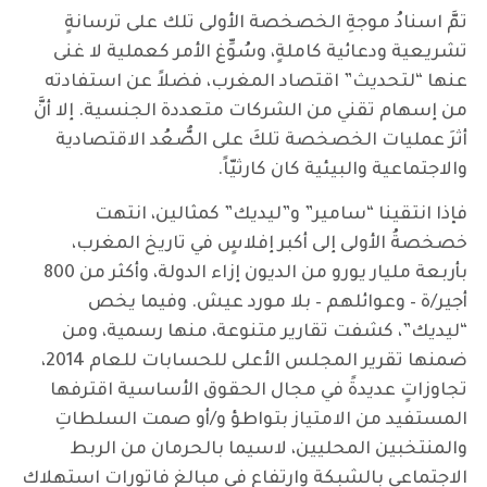
تمَّ اسنادُ موجةِ الخصخصة الأولى تلك على ترسانةٍ
تشريعية ودعائية كاملةٍ، وسُوِّغ الأمر كعملية لا غنى
عنها “لتحديث” اقتصاد المغرب، فضلاً عن استفادته
من إسهام تقني من الشركات متعددة الجنسية. إلا أنَّ
أثرَ عمليات الخصخصة تلكَ على الصُّعُد الاقتصادية
والاجتماعية والبيئية كان كارثيّاً.
فإذا انتقينا “سامير” و”ليديك” كمثالين، انتهت
خصخصةُ الأولى إلى أكبر إفلاسٍ في تاريخ المغرب،
بأربعة مليار يورو من الديون إزاء الدولة، وأكثر من 800
أجير/ة – وعوائلهم – بلا مورد عيش. وفيما يخص
“ليديك”، كشفت تقارير متنوعة، منها رسمية، ومن
ضمنها تقرير المجلس الأعلى للحسابات للعام 2014،
تجاوزاتٍ عديدةً في مجال الحقوق الأساسية اقترفها
المستفيد من الامتياز بتواطؤ و/أو صمت السلطاتِ
والمنتخبين المحليين، لاسيما بالحرمان من الربط
الاجتماعي بالشبكة وارتفاعٍ في مبالغ فاتورات استهلاك