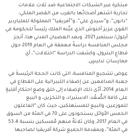
مبتكرة عبر الشبكات الاجتماعية ضد ثلاث علامات
تجارية اشتهر أصحابُها بالقرب من القصر الملكي:
“دانون”، و”سيدي علي”، و”أفريقيا” المملوكة للملياردير
القوي عزيز أخنوش الذي عيَّنه الملك رئيساً للحكومة في
أيلول/ سبتمبر 2021. وبعد العصيان المدني هذا، أنجز
مجلس المنافسة دراسةً معمقة في العام 2019 حول
قطاعِ البترول، وكشفت الدراسة “اختلالات”، أي
ممارساتِ تدليسٍ.
عِوض تشجيع المنافسة، التي كانت الحجة الرئيسةَ في
جعبة المدافعين عن إضفاء الليبرالية على القطاع في
العام 2014، أدّى ذلك الإضفاء إلى خلق وضعِ احتكارِ أقليةٍ
على كافة الصُّعُد: الاستيراد، و التخزين، و البيع
للموزعين، والبيع للمستهلكين، حيث كان “الفاعلون
الخمس الأوائل يستحوذون على 70 في المئة من السوق
في العام 2017، وكان ثلاثةٌ منهم مُمسكين بنسبة 53.4
في المئة”، وبمقدمة الجميع شركة أفريقيا لصاحبها