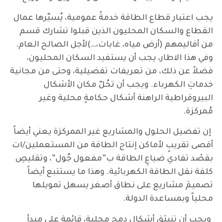
يجب اعتبار قطاع الطاقة خدمةً عمومية، يُسيّرها عمال
القطاع والسكان المحليون الذين قبلوا تشارك قسم
من أقاليمهم (أرض مياه، غابات،…)لأجل الصالح العام.
وفي هذا الاطار، يجب أن يستفيد السكان المحليون،
فضلاً عن ذلك، من تعريفات تفضيلية، وحتى من مجانية
خدماتِ الكهرباء. ويجب أن تحُلّ مكان الأشكال
البيروقراطية الراهنة أشكال حكامةٍ محلية وغير
مُمركزة.
إن تفضيل الحلول والمشاريع غير الممركزة يعني أيضاً
أقصى تقريبٍ لأماكن إنتاج الطاقة من المستعملين/ات
بقصْد تفادي ضياعِ الطاقة ب”مفعول جُول”، وتقليصِ
كلفة نقل الطاقة الكهربائية. وهذا ما يستتبع أيضاً
تصميمَ مشاريع على نطاق أصغر يسهل تمويلها
محلياً وبمساعدة الدولة.
ويجب أن تنبثق أشكال دمجٍ محلية، قائمة على مبدأ