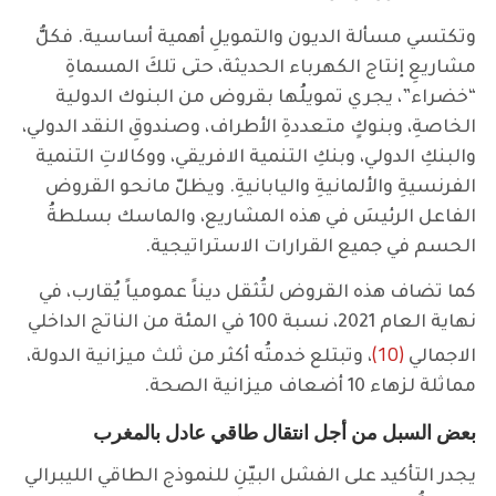
وتكتسي مسألة الديون والتمويلِ أهمية أساسية. فكلُّ
مشاريعِ إنتاج الكهرباء الحديثة، حتى تلكَ المسماةِ
“خضراء”، يجري تمويلُها بقروض من البنوك الدولية
الخاصةِ، وبنوكٍ متعددةِ الأطراف، وصندوقِ النقد الدولي،
والبنكِ الدولي، وبنكِ التنمية الافريقي، ووكالاتِ التنمية
الفرنسيةِ والألمانيةِ واليابانيةِ. ويظلّ مانحو القروض
الفاعل الرئيسَ في هذه المشاريع، والماسك بسلطةُ
الحسم في جميع القرارات الاستراتيجية.
كما تضاف هذه القروض لتُثقل ديناً عمومياً يُقارب، في
نهاية العام 2021، نسبة 100 في المئة من الناتج الداخلي
(10)
الاجمالي
، وتبتلع خدمتُه أكثر من ثلث ميزانية الدولة،
مماثلة لزهاء 10 أضعاف ميزانية الصحة.
بعض السبل من أجل انتقال طاقي عادل بالمغرب
يجدر التأكيد على الفشل البيّنِ للنموذج الطاقي الليبرالي