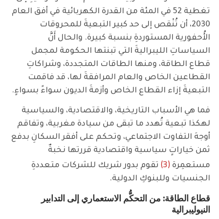
تغطية 52 في المئة من القدرة الكهربائية في أفق العام
2030، أن تُنْقص إلى حد كبير التبعيةَ للمحروقات
الأُحفورية المستوردةِ بنسبة كبيرة. والحال أَنَّ
السياساتِ الليبراليةَ التي تبنتها الحكومة لمجمل
قطاع الطاقة، ومنها الطاقات المتجددة، وشراكاتِ
القطاعين الخاص والعام المرافقةَ لها، قد فاقمت
التبعيةَ إزاء القطاع الخاص وأزمةَ الديون سواءً بسواءٍ.
فما هي الأسباب التاريخية، والاقتصادية، والسياسية
لهكذا تبعية تُهدد ما تبقى من سيادة مغربية، وتفاقم
أوجهَ التفاوت الاجتماعي، وتحكم على أفقر السكانِ بدفع
ثمن خياراتٍ سياسية واقتصادية قررتها نخبةٌ
(3)
مستعمِرة
تقوم بدور شريك للشركات متعددةِ
الجنسيات وللبنوكِ الدولية.
قطاع الطاقة: من التحكُّم الاستعماري إلى التدابير
النيوليبرالية