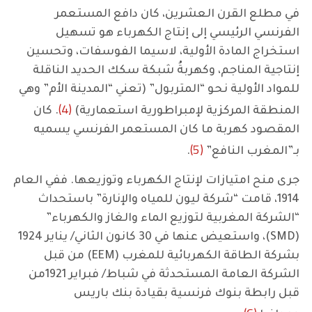
في مطلع القرن العشرين، كان دافع المستعمر
الفرنسي الرئيسي إلى إنتاج الكهرباء هو تسهيل
استخراج المادة الأولية، لاسيما الفوسفات، وتحسين
إنتاجية المناجم، وكهربةُ شبكة سكك الحديد الناقلة
للمواد الأولية نحو “المتربول” (تعني “المدينة الأم” وهي
(4)
المنطقة المركزية لإمبراطورية استعمارية)
. كان
المقصود كهربة ما كان المستعمر الفرنسي يسميه
(5)
بـ”المغرب النافع”
.
جرى منح امتيازات لإنتاج الكهرباء وتوزيعها. ففي العام
1914، قامت “شركة ليون للمياه والإنارة” باستحداث
“الشركة المغربية لتوزيع الماء والغاز والكهرباء”
(SMD)، واستعيض عنها في 30 كانون الثاني/ يناير 1924
بشركة الطاقة الكهربائية للمغرب (EEM) من قبل
الشركة العامة المستحدثة في شباط/ فبراير 1921من
قبل رابطة بنوك فرنسية بقيادة بنك باريس