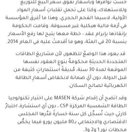
حسبَ توافرها وبأسعار تفوق سعر البيع للتوزيع
وللاستهلاك، وكذا على تحملِ تقلباتِ أسعارِ المواد
الأولية، لاسيما الفحم الحجري. وهذا ما أغرق المؤسسة
في أزمة مالية هيكلية غير مسبوقة. وقامت الحكومة
بإنقاذها بإبرام عقد – خطة معها يتيح لها رفع الأسعار
بنسبة 20 في المئة، وهو ما أقدمتْ عليه في العام 2014.
قد يعود هذا الوضعُ للظهور، لأن مشاريعَ الطاقات
المتجددة الحديثةِ محكومةٌ بنوعِ العقود نفسها
الموقعة لمدة 30 سنة، مُديمَةً استثماراتٍ كثيفة من
قبل الدولة، دون أيَ ضمانة لانخفاض أسعارِ الطاقة
الكهربائية لصالح السكان.
وقد اتضح أن إقدام شركة MASEN على اختيار تكنولوجيا
الطاقة الشمسية المركزة CSP ، دون أي استشارة، اختيارٌ
كارثي حيث تُسجِّل كل سنة خسارةً قدَّرها المجلس
الاقتصادي والاجتماعي بـ80 مليون يورو فيما يخصُّ
محطات نور 1 و2 و3.