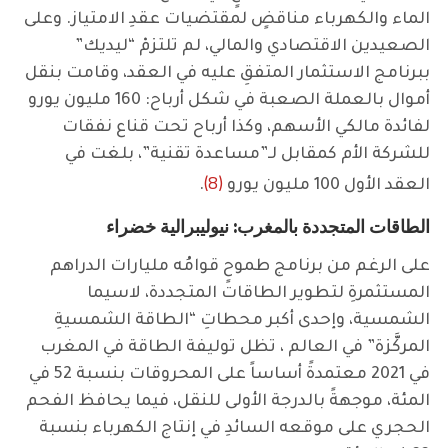
الماء والكهرباء مناقضٍ لمقتضيات عقدِ الامتياز. وعلى
الصعيدين الاقتصادي والمالي، لم تلتزمْ “ليديك”
ببرنامج الاستثمار المتفقِ عليه في العقد، وقامت بنقل
أموال بالعملة الصعبة في شكل أرباح: 160 مليون يورو
لفائدة مالكي الأسهم، وكذا أرباح تحت قناع نفقات
للشركة الأم كمقابل لـ”مساعدة تقنية”، بلغت في
(8)
العقد الأول 100 مليون يورو
.
الطاقات المتجددة بالمغرب: نيوليبرالية خضراء
على الرغم من برنامج طموحٍ قوامُه مليارات الدراهم
المستثمرةِ لتطوير الطاقات المتجددة، لاسيما
الشمسية، وإحدى أكبر محطاتِ “الطاقة الشمسيةِ
المركَّزة” في العالم ، تظل توليفة الطاقة في المغرب
في 2021 معتمدةً أساساً على المحروقات بنسبة 52 في
المئة، موجهةً بالدرجة الأولى للنقل، فيما يحافظ الفحم
الحجري على موقعه السائدِ في إنتاج الكهرباء بنسبة