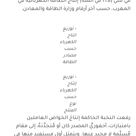
في ثلثي (71.8 في المئة) إنتاج الطاقة الكهربائية في
المغرب، حسب آخر أرقام وزارة الطاقة والمعادن.
• توزيع
انتاج
الكهرباء
حسب
مصادر
الطاقة
• توزيع
إنتاج
الكهرباء
حسب
نوع
المنتج
رفعت النخبة الحاكمة إنتاجَ الخواص العاملين
بامتيازات، أحفوريَّ المصدر كان أو مُتجدَّدَهُ، إلى مقام
مُسلّمة لا محيد عنها. ويتمثل أول مستفيد منها في