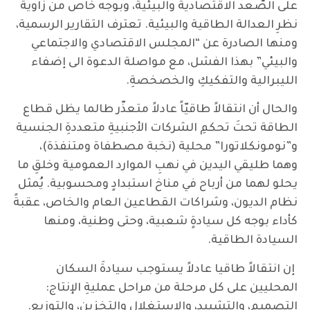
على الصُّعد الاقتصادية والبيئية، وبوجه خاص من زاوية
نظرِ العدالة الطاقية والبيئية. تعترف التقارير الرسمية،
ومنها الصادرة عن “المجلس الاقتصادي والاجتماعي
والبيئي” بهذا الفشل، مع مواصلة الدعوة الى إضفاء
الليبرالية والتفكيكِ والخصخصةِ.
والحال أن انتقالاً طاقيّاً عادلاً متعذّر طالما يظل قطاع
الطاقة تحتَ تحكمِ الشركات الأجنبيةِ متعددةِ الجنسية
و”نومونكلاتورا” محلية (نخبة مصطفاة ومتنفذة)،
وهما طليقي اليدين في نهبِ الموارد العمومية وخلقِ ما
يحلو لهما من أرباح في مناخ استبدادٍ ومحسوبية. يُمثل
نظام الديون، وشراكات القطاعين العام والخاص، عقبةً
كأداء بوجه كل سيادةٍ شعبية، وحتى وطنية، ومنها
السيادة الطاقية.
إن انتقالاً طاقيا عادلاً يستوجب سيادةَ السكان
المحليين على كل مرحلة من مراحل عمليةِ الإنتاج:
التصميم، والتشييد، والاستغلال والتخزين، والتوزيع.