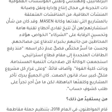
البرلمانيين، ومهندسي وتقنيي المؤسسات العمومية
ذات التجربة في مجال إنتاج وإدارة ونقل وصيانة
المنشآت الطاقية، من المناقشات المتعلقة
بالمشاريع التي نفذتها وكالة MASEN. وقد كان من شأْن
استشارتهم/هن أنْ تتيحَ تفادي أخطاءٍ تقنية هامة
وتحسينٍ الرقابة على “الشركاء” الخواص، هؤلاء
المحاطين من جانبهم بخبراء للدفاع عن مصالحهم.
وحسبَ ما أسرَّ مختصٌّ فضلَّ عدمَ ذكر اسمه: “منذ رفع
الطاقات المتجددةِ إلى مقام قطاعٍ استراتيجي،
استجمعتِ الوكالةُ كل صلاحيات التنمية المستدامة،
وباتت كليةَ القوة”. وأضاف قائلاً: “وعلى غرارِ كل مشروع
ملكيٍّ كبير، ساد قانون الصمت. كان الجميعُ يدرك تأخر
المشاريع وكلفتَها الباهظة، لكن ما منْ أحدٍ تجرأَ على
طلب كشوفِ حساب”.
من يستفيدُ من ذلك؟
قام المواطنون، في العام 2018، بتنظيم حملة مقاطعة