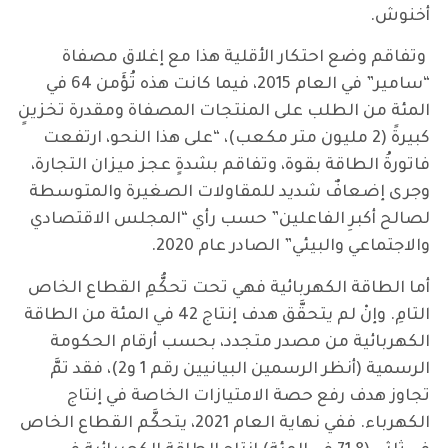
أخنوش.
وتفاقم وضع احتكار الأقلية هذا مع إغلاق مصفاة
“سامير” في العام 2015، فيما كانت هذه تُؤَمن 64 في
المئة من الطلب على المنتجات المصفاة ومقدرة تخزينٍ
كبيرةً (2 مليون متر مكعب)، “على هذا النحو، ارتفعت
فاتورةُ الطاقة بقوة، وتفاقم بشدةٍ عجز ميزان التجارة،
وجرى إضعافٌ شديد للمقاولات الصغيرة والمتوسطة
لصالح أكبرِ الفاعلين” حسب رأي “المجلس الاقتصادي
والاجتماعي والبيئي” الصادر عام 2020.
أما الطاقة الكهربائية فهي تحت تحكُّمِ القطاع الخاص
التامِ. وإنْ لم يتحقَّق هدف إنتاج 42 في المئة من الطاقة
الكهربائية من مصدر متجدد، بحسب أرقام الحكومة
الرسمية (أنظر الرسمين البيانيين رقم 1 و2)، فقد تمَّ
تجاوز هدف رفع حصة الامتيازات الخاصة في إنتاج
الكهرباء. ففي نهاية العام 2021، يتحكَّم القطاع الخاص