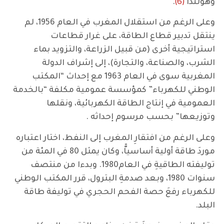
(6)
وهولندا
.
وعلى الرغم من استقلال المغرب في العام 1956، لم
ينتقل تدبير قطاع الطاقة، على غرار قطاعات
استراتيجية أخرى (من قبيل الزراعة، والتزويد بماء
الشرب، والصناعة، والتجارة)، إلى إشراف الدولة
المغربية سوى في العام 1963 مع إحداث “المكتب
الوطني للكهرباء” كمؤسسة عمومية مكلفة “بالخدمة
العمومية في إنتاج الطاقة الكهربائية، ونقلها
وتوزيعها” بحسب مرسوم إحداثه .
وعلى الرغم من افتقارِ المغرب إلى النفط، اختار اعتباره
موردَ طاقة أولية أساسياًّ، وكان يمثل 80 في المئة من
توليفته الطاقيةِ في العام1980. وبدءا من منتصف
سنوات 1980، وبعد صدمةِ البترول، قرر المكتب الوطني
للكهرباء رفعَ حصة الفحم الحجري في توليفة طاقة
البلد.