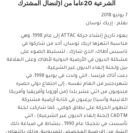
الشرعية 20عاما من ا(لنضال المشترك
7 يونيو 2018
بقلم : إريك توسان
يعود تاريخ إنشاء حركة ATTAC إلى عام 1998. وهي
مناسبة انتهزها اريك توسان، أحد من شاركوا في
تاسيس أطاك، الذي شارك ، لتسليط الضوء على
مشكلة الديون في الأرضية الدولية لأطاك وعلى العلاقة
بين ولجنة إلغاء الديون غير الشرعية.
دعت أتاك فرنسا ، التي ولدت في يونيو 1998، في
شهردجنبر من العام نفسه ، إلى اجتماع دولي حضره
مندوبون من اثني عشر بلدا (من أوروبا وأفريقيا وأمريكا
اللاتينية وآسيا) يرغبون في كتابة أرضية مشتركة
لتطوير الحركة على نطاق كوكبي. كما شاركت لجنة
CADTM (لجنة إلغاء الديون غير الشرعية) ، التي
تأسست في بلجيكا عام 1990 ، بنشاط في صياغة ذلك
الشق من الارضية المخصص للمديونية، وذلك بالتعاون