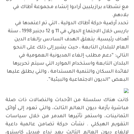
مع نشطاء برازيليين أرادوا إنشاء مجموعة أطاك في
بلادهم.
تحدد أرضية حركة أطاك الدولية ، التي تم اعتمدها في
باريس خلال الاجتماع الدولي في 11 و 12 دجنبر 1998 ، ستة
أهداف رئيسية. يتعلق الهدف السادس بإلغاء الدين
العام للبلدان التابعة ، حيث يشير إلى ذلك على النحو
التالي: “دعم مطلب إلغاء المديونية العمومية في
البلدان التابعة واستخدام الموارد التي سيتم تحريرها
لفائدة السكان والتنمية المستدامة ، والتي يطلق عليها
البعض “الديون الاجتماعية والبيئية”.
كانت هناك سلسلة من الأحداث والنضالات ذات صلة
مباشرة بأزمة ديون العالم الثالث، والتي تعود إلى أوائل
الثمانينات، واستمر تأثيرها المدمر من خلال سياسات
التقويم الهيكلي . نشأت حركة تضامن عالمية داعية
لإلغاء ديون العالم الثالث بعد نداء فيديل كاسترو،