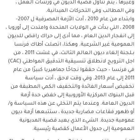
وغيرها ، يتم تناول قضية الديون في ورشات العمل ،
وفي المطالب وفي التحركات الميدانية.
وابتداء من عام 2010 ، أدت الأزمة المصرفية ل 2007-
2008 ، التي بدأت في الولايات المتحدة وامتدت إلى أوروبا ،
إلى انفجار الدين العام ، مما أدى إلى حراك رافض للديون
العمومية غير الشرعية. وهكذا، اتصلت أطاك فرنسا
بـلجنة إلغاء ديون العالم الثالث، في غشت 2011 ، من
اجل الترويج لانطلاق تنسيقية التدقيق المواطني (CAC)
في فرنسا – حيث حققوا نجاحًا جماهيريا كبيرًا من عام
2011 إلى عام 2013. وفي وقت لاحق ، أدت سياسة
تخفيض أسعار الفائدة والتخفيف الكمي المطبقة من
قبل البنوك المركزية الأوروبية إلى خفض حدة أزمة
الديون العامة. وعندما يتم التخلي عن هذه السياسة و/
أو ظهور فقاعات مضاربة جديدة ، ستتبعها أزمة ديون
عمومية جديدة. الشيء الذي يعيد قضية المديونية
العمومية إلى جدول الأعمال كقضية رئيسية.