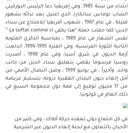
ابتداء من سنة 1985. وفي إفريقيا دعا الرئيس البوركيني
الشاب توماس سانكارا، الذي اغتيل بعد ندائه بشهور
قليلة ، في عام 1987 ، شعوب أفريقيا للامتناع عن سداد
الدين؛ كما حملت حملة “هذا يكفي ça suffat comme ci ”
نفس الشعار في عام 1989 ، بمناسبة الذكرى المئوية
الثانية للثورة الفرنسية. وفي الفترة 1995-1996، اندلعت
أزمة الديون في شرق آسيا، وفي عام 1998 ، أصدرت
روسيا مرسوما يقضي بتعليق سداد الدين من جانب
واحد. وأخيراً ، في يونيو 1999 ، وصل النضال الأممي من
أجل إلغاء ديون البلدان الفقيرة ذروته، بتسليم عريضة
من 17 مليون توقيع إلى قمة دول مجموعة السبع في
ذلك العام في كولونيا.
في كل اجتماع دولي تعقده حركة أطاك ، وفي كثير من
الأحيان بالتعاون مع لجنة إلغاء الديون غير الشرعية