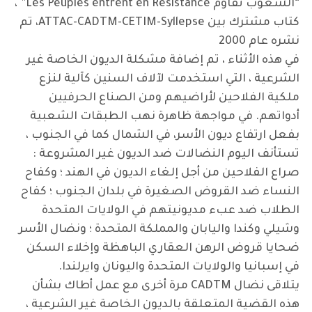
“الشعوب تقاوم Les Peuples entrent en Résistance” ،
كتاب مشترك بين ATTAC-CADTM-CETIM-Syllepse، تم
نشره عام 2000
في هذه الأثناء ، تم إضافة مشكلة الديون الخاصة غير
الشرعية ، التي استخدمت لآلاف السنين كآلية لنزع
ملكية الفلاحين لأراضيهم ومن الصناع الحرفيين
أدواتهم. في مواجهة ظاهرة نهب الطبقات الشعبية
بفعل ارتفاع ديون الأسر، في الشمال كما في الجنوب ،
تستأنف اليوم النضالات ضد الديون غير المشروعة :
صراع الفلاحين من أجل إلغاء الديون في الهند ؛ وكفاح
النساء ضد القروض الصغيرة في بلدان الجنوب ؛ كفاح
الطلاب ضد عبء مديونيتهم في الولايات المتحدة
وشيلي وكندا واليابان والمملكة المتحدة ؛ ونضال الأسر
ضحايا قروض الرهن العقاري الباهظة وإخلاء السكن
في إسبانيا والولايات المتحدة واليونان وايرلندا.
يتلاقى نضال CADTM مرة أخرى مع عمل أطاك بشأن
هذه القضية المتعلقة بالديون الخاصة غير الشرعية ،