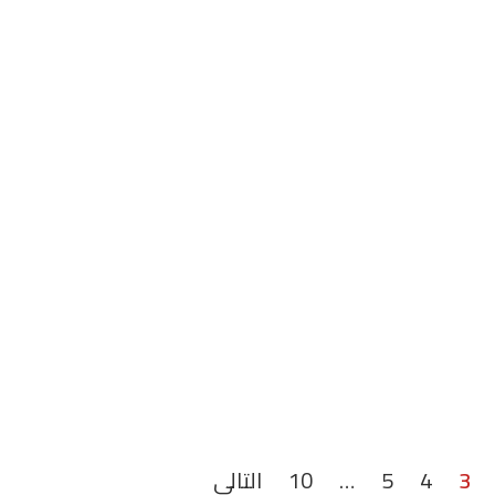
3
4
5
…
10
التالي