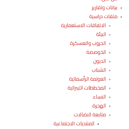
بيانات وتقارير
ملفات دراسية
الاتفاقات الاستعمارية
البيئة
الحروب والعسكرة
الخوصصة
الديون
الشباب
العولمة الرأسمالية
المخططات الليبرالية
النساء
الهجرة
متابعة النضالات
المنتديات الاجتماعية