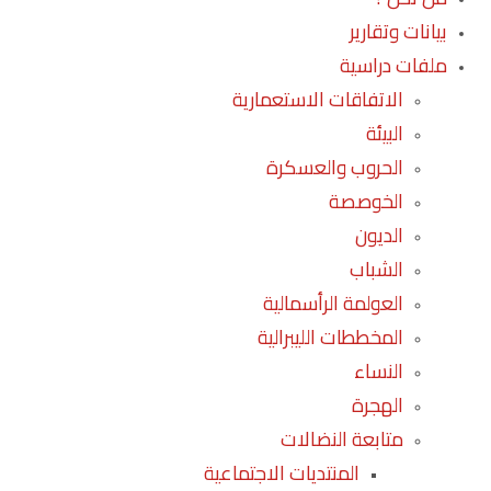
بيانات وتقارير
ملفات دراسية
الاتفاقات الاستعمارية
البيئة
الحروب والعسكرة
الخوصصة
الديون
الشباب
العولمة الرأسمالية
المخططات الليبرالية
النساء
الهجرة
متابعة النضالات
المنتديات الاجتماعية