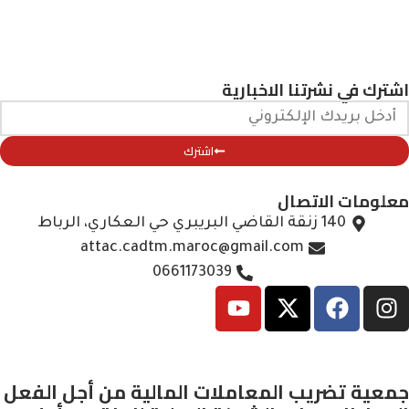
اشترك في نشرتنا الاخبارية
اشترك
معلومات الاتصال
140 زنقة القاضي البريبري حي العكاري، الرباط
attac.cadtm.maroc@gmail.com
0661173039
جمعية تضريب المعاملات المالية من أجل الفعل