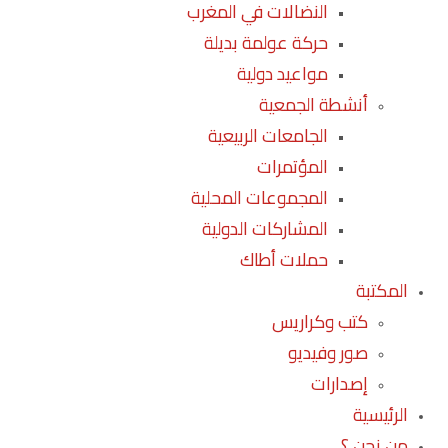
النضالات في المغرب
حركة عولمة بديلة
مواعيد دولية
أنشطة الجمعية
الجامعات الربيعية
المؤتمرات
المجموعات المحلية
المشاركات الدولية
حملات أطاك
المكتبة
كتب وكراريس
صور وفيديو
إصدارات
الرئيسية
من نحن ؟