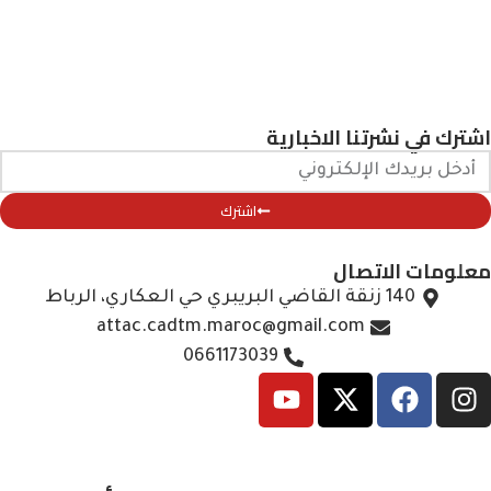
نا الاخبارية
اشترك
تصال
attac.cadtm.maroc@gmail.com
0661173039