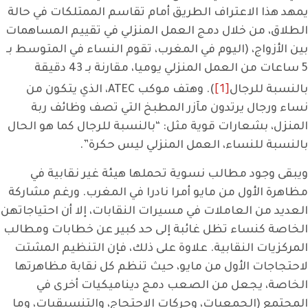
يمهد هذا الاعتراف الطريق أمام تقاسم الممتلكات في حالة
الطلاق، من خلال دمج العمل المنزلي في تقييم المساهمات
بين الأزواج، (اليوم في المغرب، تقوم النساء في المتوسط ​​بـ
5 ساعات من العمل المنزلي يوميا، مقارنة بـ 43 دقيقة
[1]
بالنسبة للرجال
). وهتف موكب ATEC، الذي يتكون من
نساء ورجال يرتدون مآزر المطبخ التي تصف وظائف ربة
المنزل، بشعارات قوية مثل: “بالنسبة للرجال كما هو الحال
بالنسبة للنساء، العمل المنزلي ليس حكرة”.
ويبقى وجود مطالب نسوية تحملها هيئة غير نقابية في
مظاهرة الأول من مايو أمرا نادرا في المغرب. ورغم مشاركة
العديد من العاملات في مسيرات النقابات، إلا أن احتياجاتهن
الخاصة كنساء تظل غائبة إلى حد كبير عن خطابات ومطالب
المركزيات النقابية. علاوة على ذلك، فإن التنظيم المشتت
لاحتجاجات الأول من مايو، حيث تنظم كل نقابة مظاهرتها
الخاصة، يجعل من الصعب دمج ديناميكيات أخرى في
المجتمع (الجمعيات، وحركات الاحتجاج، والتنسيقيات، وما