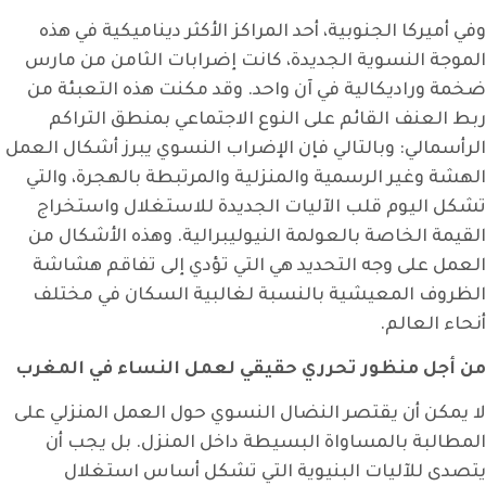
وفي أميركا الجنوبية، أحد المراكز الأكثر ديناميكية في هذه
الموجة النسوية الجديدة، كانت إضرابات الثامن من مارس
ضخمة وراديكالية في آن واحد. وقد مكنت هذه التعبئة من
ربط العنف القائم على النوع الاجتماعي بمنطق التراكم
الرأسمالي: وبالتالي فإن الإضراب النسوي يبرز أشكال العمل
الهشة وغير الرسمية والمنزلية والمرتبطة بالهجرة، والتي
تشكل اليوم قلب الآليات الجديدة للاستغلال واستخراج
القيمة الخاصة بالعولمة النيوليبرالية. وهذه الأشكال من
العمل على وجه التحديد هي التي تؤدي إلى تفاقم هشاشة
الظروف المعيشية بالنسبة لغالبية السكان في مختلف
أنحاء العالم.
من أجل منظور تحرري حقيقي لعمل
النساء
في
المغرب
لا يمكن أن يقتصر النضال النسوي حول العمل المنزلي على
المطالبة بالمساواة البسيطة داخل المنزل. بل يجب أن
يتصدى للآليات البنيوية التي تشكل أساس استغلال