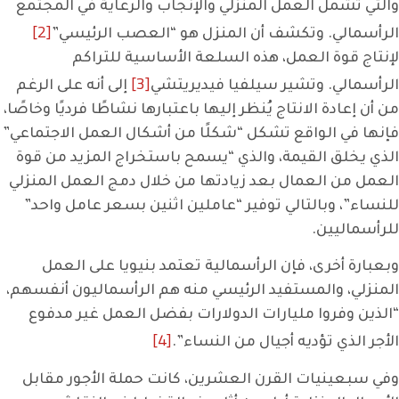
والتي تشمل العمل المنزلي والإنجاب والرعاية في المجتمع
[2]
الرأسمالي. وتكشف أن المنزل هو “العصب الرئيسي”
لإنتاج قوة العمل، هذه السلعة الأساسية للتراكم
[3]
الرأسمالي. وتشير سيلفيا فيديريتشي
إلى أنه على الرغم
من أن إعادة الانتاج يُنظر إليها باعتبارها نشاطًا فرديًا وخاصًا،
فإنها في الواقع تشكل “شكلًا من أشكال العمل الاجتماعي”
الذي يخلق القيمة، والذي “يسمح باستخراج المزيد من قوة
العمل من العمال بعد زيادتها من خلال دمج العمل المنزلي
للنساء”، وبالتالي توفير “عاملين اثنين بسعر عامل واحد”
للرأسماليين.
وبعبارة أخرى، فإن الرأسمالية تعتمد بنيويا على العمل
المنزلي، والمستفيد الرئيسي منه هم الرأسماليون أنفسهم،
“الذين وفروا مليارات الدولارات بفضل العمل غير مدفوع
[4]
الأجر الذي تؤديه أجيال من النساء”.
وفي سبعينيات القرن العشرين، كانت حملة الأجور مقابل