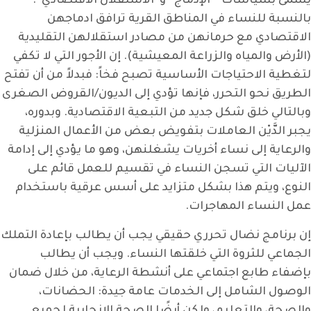
يسمى بسياسات ” الإدماج” و”الاستقلال الاقتصادي”.
بالنسبة للنساء في المناطق القرية ترافق ادماجهن
الاقتصادي مع حرمانهن من مصادر استقلالهن التقليدية
(الأرض والمياه والزراعة المعيشية). إن الأجور التي لا تكفي
لتغطية الاحتياجات الأساسية تصبح فخاً: فبدلاً من أن تفتح
الطريق نحو التحرر، فإنها تؤدي إلى الديون/القروض الصغرى
وبالتالي خلق شكل جديد من التبعية الاقتصادية. وبدوره،
يجبر الدَّيْن العاملات بتفويض بعض من الأعمال المنزلية
والرعاية إلى نساء أخريات يشغلنهن، وهو ما يؤدي إلى إدامة
الآليات التي تسجن النساء في تقسيم للعمل قائم على
النوع، ويتم هذا بشكل متزايد على أسس عرقية باستخدام
عمل النساء المهاجرات.
إن برنامج نضال تحرري حقيقي يجب أن يطالب بإعادة التملك
الجماعي للثروة التي خلقتها النساء. ويجب أن يطالب
بإضفاء طابع اجتماعي على أنشطة الرعاية، من خلال ضمان
الوصول الشامل إلى الخدمات عامة جيدة: الحضانات،
والصحة، والتعليم، ولكن أيضًا الصحة الإنجابية لجميع