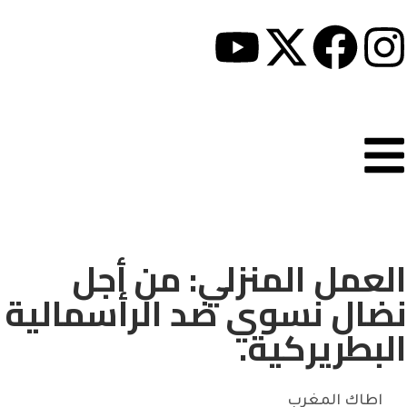
العمل المنزلي: من أجل
نضال نسوي ضد الرأسمالية
البطريركية.
اطاك المغرب