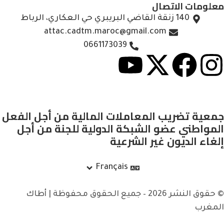
معلومات الاتصال
140 زنقة القاضي البريبري حي العكاري، الرباط
attac.cadtm.maroc@gmail.com
0661173039
جمعية تضريب المعاملات المالية من أجل الفعل
المواطني عضو الشبكة الدولية للجنة من أجل
إلغاء الديون غير الشرعية
Français
© حقوق النشر 2026 – جميع الحقوق محفوظة | أطاك
المغرب