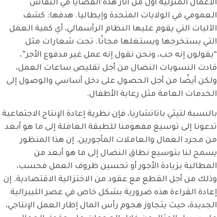
الأعمال المنزلية أول من أثار هذه القضايا في النقاش
العمومي في الولايات المتحدة وإيطاليا. هدفها: كشف
الآليات التي يقوم عليها النظام الرأسمالي، أي كمية العمل
التي يستخرجها ويستغلها مجانًا. تحت شعارات مثل
“يقولون إنه حب، ونحن نقول إنه عمل غير مدفوع الأجر”،
قادت النسويات النضال من أجل تقليص ساعات العمل،
ولكن أيضًا من أجل الحصول على دخل أساسي والوصول إلى
الخدمات العامة مثل رعاية الأطفال.
بالنسبة لتيثي باتاتشاريا، فإن نظرية إعادة الإنتاج الاجتماعية
تدعونا إلى توسيع مفهومنا للطبقة العاملة إلى ما هو أبعد
من مجرد العمال والعاملات المأجورين. إن هذا المنظور
يسمح لنا بتوسيع نطاق النضال إلى ما هو أبعد من
المطالبة بزيادة الأجور أو تحسين ظروف العمل فحسب،
وذلك من أجل القطع مع عقود من الاختزالية الاقتصادية. إن
إعادة القراءة هذه ضرورية بشكل خاص في عصر الليبرالية
الجديدة، حيث يتجاوز هجوم رأس المال إطار العمل الإنتاجي،