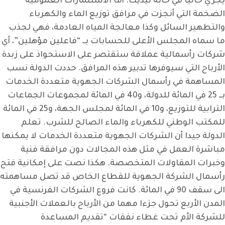
يجري حاليا في حالة ليديك. أما الاستثمارات العمومية
الضخمة التي أنجزت في مرافق توزيع الماء والكهرباء
والتطهير السائل وكذا معالجة المياه العادمة، فهي لجذب
ما سماه المجلس الأعلى للحسابات بــ “فاعلين مؤهلين”، أي
شركات رأسمالية عملاقة ستقتصر على الاستحواذ على زبدة
الأرباح التي سيوفرها تدبير هذه المرافق. حددت الدولة نسب
المساهمة في رأسمال الشركات الجهوية متعددة الخدمات
بــ 25 في المائة للدولة، و40 في المائة لمجموعات الجماعات
الترابية للتوزيع، و10 في المائة لمجلس الجهة، و25 في المائة
للمكتب الوطني للكهرباء والماء الصالح للشرب. تعلم
الدولة جيدا أن الشركات الجهوية متعددة الخدمات لا يمكنها
مباشرة العمل في مثل هذه المجالات دون مرافقة فنية
وخبرات المقاولات المتخصصة. هكذا نصت على إمكانية فتح
رأسمال الشركة الجهوية للقطاع الخاص قد تصل مساهمته
الى سقف 90 في المائة. كانت فروع الشركات الفرنسية في
المدن الأربع تحول جزءا مهما من الأرباح بالعملات الأجنبية
للشركة الأم تحت غطاء نفقات “تقديم المساعدة