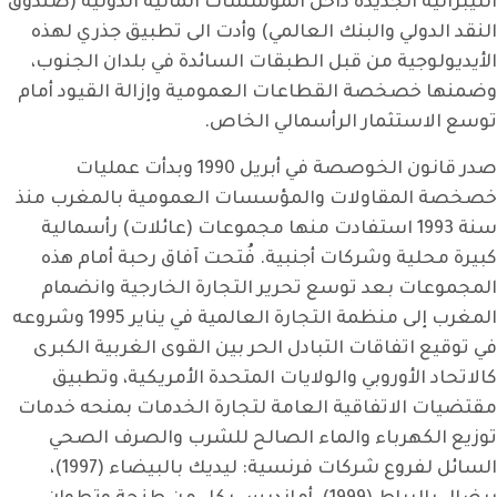
الليبرالية الجديدة داخل المؤسسات المالية الدولية (صندوق
النقد الدولي والبنك العالمي) وأدت الى تطبيق جذري لهذه
الأيديولوجية من قبل الطبقات السائدة في بلدان الجنوب،
وضمنها خصخصة القطاعات العمومية وإزالة القيود أمام
توسع الاستثمار الرأسمالي الخاص.
صدر قانون الخوصصة في أبريل 1990 وبدأت عمليات
خصخصة المقاولات والمؤسسات العمومية بالمغرب منذ
سنة 1993 استفادت منها مجموعات (عائلات) رأسمالية
كبيرة محلية وشركات أجنبية. فُتحت آفاق رحبة أمام هذه
المجموعات بعد توسع تحرير التجارة الخارجية وانضمام
المغرب إلى منظمة التجارة العالمية في يناير 1995 وشروعه
في توقيع اتفاقات التبادل الحر بين القوى الغربية الكبرى
كالاتحاد الأوروبي والولايات المتحدة الأمريكية، وتطبيق
مقتضيات الاتفاقية العامة لتجارة الخدمات بمنحه خدمات
توزيع الكهرباء والماء الصالح للشرب والصرف الصحي
السائل لفروع شركات فرنسية: ليديك بالبيضاء (1997)،