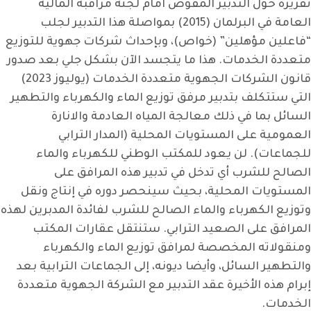
تقريره حول التدبير المفوض امام لجنة مراقبة المالية
العامة في البرلمان (2015) بمواصلة هذا التدبير لجلب
“فاعلين مؤهلين” (خواص)، وبإحداث شركات جهوية للتوزيع
متعددة الخدمات. هذا ما يتجسد الآن بشكل جلي بعد صدور
قانون الشركات الجهوية متعددة الخدمات (يوليوز 2023)
التي ستتكلف بتدبير مرفق توزيع الماء والكهرباء والتطهير
السائل بما في ذلك معالجة المياه العادمة والانارة
العمومية على المستويات المحلية (المدار الترابي
للجماعات). لن يعود للمكتب الوطني للكهرباء والماء
الصالح للشرب أي تدخل في تدبير هذه المرافق على
المستويات المحلية، بحيث سينحصر دوره في إنتاج ونقل
وتوزيع الكهرباء والماء الصالح للشرب لفائدة المدبرين لهذه
المرافق على الصعيد الترابي. ستنتقل عقارات المكتب
ومنقولاته المخصصة لمرافق توزيع الماء والكهرباء
والتطهير السائل، وأيضا ديونه، إلى الجماعات الترابية بعد
إبرام هذه الأخيرة عقد التدبير مع الشركة الجهوية متعددة
الخدمات.