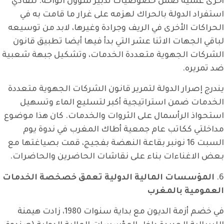
أخرى عملية ضمن خصوصيات تدبير شؤون الواحة. لتفادي
استفراد الدولة بالحراك لهزمه على غرار ما قامت به في
الحراكات الأخرى في الريف وجرادة وغيرها، لابد من توسيعه
لباقي الجهات الاثنا عشر التي بدأ فيها أيضا تطبيق قانون
الشركات الجهوية متعددة الخدمات، وتشكيل جبهة شعبية
ضد تمريره.
يندرج إصرار الدولة لتمرير قانون الشركات الجهوية متعددة
الخدمات ضمن استراتيجية أكبر لتسليع الماء وتسهيل
استحواذ الرأسمال على الثروات والخدمات. كان هذا موضوع
مداخلتي ككاتب عام جمعية أطاك المغرب في ندوة يوم
السبت 16 نونبر بقاعة النهضة بفجيج، قمت بصياغتها مع
بعض الاغناءات بناء على نقاشات الحاضرين والحاضرات.
6.
المؤسسات المالية الدولية تعمق خصخصة الخدمات
العمومية بالمغرب
في خضم أزمة الديون مع بداية سنوات 1980، زادت هيمنة