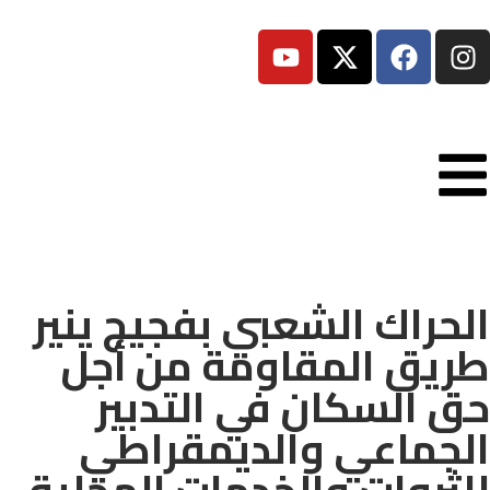
الحراك الشعبي بفجيج ينير
طريق المقاومة من أجل
حق السكان في التدبير
الجماعي والديمقراطي