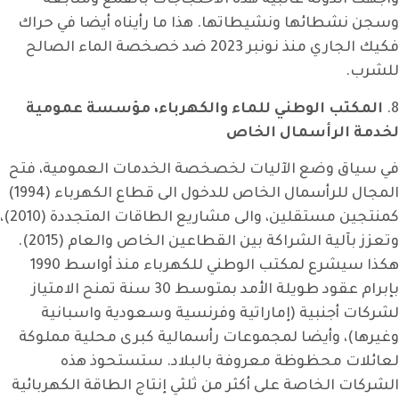
واجهت الدولة غالبية هذه الاحتجاجات بالقمع ومتابعة
وسجن نشطائها ونشيطاتها. هذا ما رأيناه أيضا في حراك
فكيك الجاري منذ نونبر 2023 ضد خصخصة الماء الصالح
للشرب.
8.
المكتب الوطني للماء والكهرباء، مؤسسة عمومية
لخدمة الرأسمال الخاص
في سياق وضع الآليات لخصخصة الخدمات العمومية، فتح
المجال للرأسمال الخاص للدخول الى قطاع الكهرباء (1994)
كمنتجين مستقلين، والى مشاريع الطاقات المتجددة (2010)،
وتعزز بآلية الشراكة بين القطاعين الخاص والعام (2015).
هكذا سيشرع لمكتب الوطني للكهرباء منذ أواسط 1990
بإبرام عقود طويلة الأمد بمتوسط 30 سنة تمنح الامتياز
لشركات أجنبية (إماراتية وفرنسية وسعودية واسبانية
وغيرها)، وأيضا لمجموعات رأسمالية كبرى محلية مملوكة
لعائلات محظوظة معروفة بالبلاد. ستستحوذ هذه
الشركات الخاصة على أكثر من ثلثي إنتاج الطاقة الكهربائية