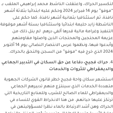
لتكسير الحراك، واعتقلت الناشط محمد إبراهيمي الملقب بـ
“موفو” يوم 14 فبراير 2024 وحكم عليه ابتدائيا بثلاثة أشهر
نافذة، ثم استئنافيا بثمانية أشهر نافذة. كما حكم على
الناشطة زايد حليمة ابتدائيا واستئنافيا بستة أشهر موقوفة
التنفيذ وغرامة مالية قدرها ألفي درهم. لم ينل ذلك من
عزيمة المحتجين والمحتجات الذين واصلوا مقاومتهم
وأبدعوا فيها، ونظموا عرس الانتصار النضالي يوم 14 أكتوبر
2024 الذي خرج فيه “موفو” من السجن والتحق بالحراك.
4.
حراك فجيج، دفاعا عن حق السكان في التدبير الجماعي
والديمقراطي للثروات والخدمات
استشعر سكان واحة فجيج خطر قانون الشركات الجهوية
متعددة الخدمات الذي سينتزع منهم تدبيرهم الجماعي
والديمقراطي للماء الصالح للشرب وللمنابع التاريخية التي
ترتكز عليها حياتهم. من هنا الانخراط القوي للنساء في
الحراك وهن أشد الارتباط بالماء نظرا لمسؤوليتهن في