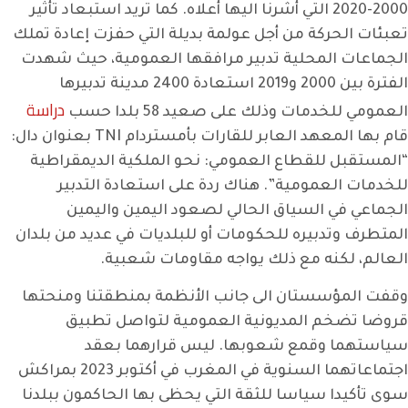
2000-2020 التي أشرنا اليها أعلاه. كما تريد استبعاد تأثير
تعبئات الحركة من أجل عولمة بديلة التي حفزت إعادة تملك
الجماعات المحلية تدبير مرافقها العمومية، حيث شهدت
الفترة بين 2000 و2019 استعادة 2400 مدينة تدبيرها
دراسة
العمومي للخدمات وذلك على صعيد 58 بلدا حسب
قام بها المعهد العابر للقارات بأمستردام TNI بعنوان دال:
“المستقبل للقطاع العمومي: نحو الملكية الديمقراطية
للخدمات العمومية”. هناك ردة على استعادة التدبير
الجماعي في السياق الحالي لصعود اليمين واليمين
المتطرف وتدبيره للحكومات أو للبلديات في عديد من بلدان
العالم، لكنه مع ذلك يواجه مقاومات شعبية.
وقفت المؤسستان الى جانب الأنظمة بمنطقتنا ومنحتها
قروضا تضخم المديونية العمومية لتواصل تطبيق
سياستهما وقمع شعوبها. ليس قرارهما بعقد
اجتماعاتهما السنوية في المغرب في أكتوبر 2023 بمراكش
سوى تأكيدا سياسا للثقة التي يحظى بها الحاكمون ببلدنا