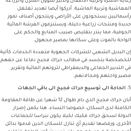
رعاية الأسرة وتربية الاطفال وتدبير شؤون المنزل والزراعة
المعاشية وتربية الماشية. أدركوا أيضا تهديد تغلغل
رأسماليين يستحوذون على الأراضي وينتجون أصناف تمور
جديدة ومنتجات زراعية دخيلة، ويستنزفون الفرشة المائية
الجوفية، مما ينذر بتقليص صبيب المنابع والحكم على
الواحة بالموت وعلى سكانها بمصير مجهول.
إن البديل الشعبي للشركات الجهوية متعددة الخدمات كآلية
للخصخصة يتجسد في مطالب حراك فجيج دفاعا عن حقهم
في التدبير الجماعي والديمقراطي لثروتهم المائية وتقرير
مصير واحتهم ومجالاتهم.
5.
الحاجة الى توسيع حراك فجيج الى باقي الجهات
أبان حراك فجيج الذي دام طوال 12 شهرا عن طاقة المقاومة
الكامنة لدى السكان، خصوصا النساء. هنا يكمن إصرار
الدولة لسحق حراك فكيك لكيلا يكون نبراسا للجماعات
الأخرى، ورفضها تقديم أي تنازل للسكان الذين قدموا بدائل