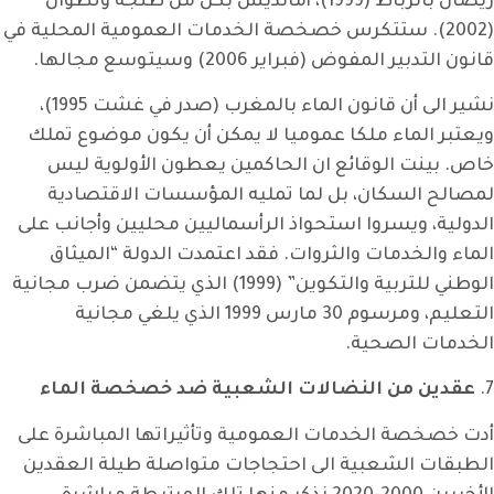
ريضال بالرباط (1999)، أمانديس بكل من طنجة وتطوان
(2002). ستتكرس خصخصة الخدمات العمومية المحلية في
قانون التدبير المفوض (فبراير 2006) وسيتوسع مجالها.
نشير الى أن قانون الماء بالمغرب (صدر في غشت 1995)،
ويعتبر الماء ملكا عموميا لا يمكن أن يكون موضوع تملك
خاص. بينت الوقائع ان الحاكمين يعطون الأولوية ليس
لمصالح السكان، بل لما تمليه المؤسسات الاقتصادية
الدولية، ويسروا استحواذ الرأسماليين محليين وأجانب على
الماء والخدمات والثروات. فقد اعتمدت الدولة “الميثاق
الوطني للتربية والتكوين” (1999) الذي يتضمن ضرب مجانية
التعليم، ومرسوم 30 مارس 1999 الذي يلغي مجانية
الخدمات الصحية.
7.
عقدين من النضالات الشعبية ضد خصخصة الماء
أدت خصخصة الخدمات العمومية وتأثيراتها المباشرة على
الطبقات الشعبية الى احتجاجات متواصلة طيلة العقدين