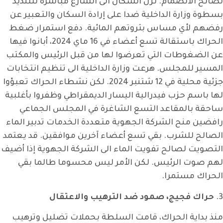
لصالح الانضمام. نزل السكان الى الشارع مباشرة للتنديد
بسطوة وزارة الداخلية ضدا على إرادة السكان والتعبير عن
رفضهم لأي مساس بثروتهم المائية. دفع استمرار ضغط
الحراك باستقالة تسع أعضاء في 16 ماي 2024، أبانوا فيها
عن الضغوطات التي تعرضوا لها من قبل الرئيس والمكتب
المسير للمجلس. هرعت وزارة الداخلية الى تنظيم انتخابات
جزئية محلية في 12 شتنبر 2024. لكن نشطاء الحراك تعبؤوا
لها باسم حزب فيدرالية اليسار الديمقراطي وظفروا بأغلبية
ساحقة بالمقاعد التسع الشاغرة في المجلس الجماعي
رافضين منح الشركة الجهوية متعددة الخدمات تدبير الماء
الصالح للشرب. بقي تسع أعضاء آخرين موافقين. قد يعتمد
التصويت لصالح تفويت الماء الى الشركة الجهوية إذا أضيف
لهم صوت الرئيس. لكن الأمر ليس محسوما طالما بقي
الحراك مستمرا.
3.
حراك فجيج، صمود ضد الترهيب والاعتقال
منذ بداية الحراك، قامت السلطة بحملات تضليل وترهيب