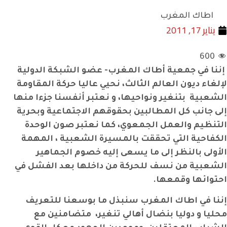
اطاك المغرب
يناير 17, 2011
600
إننا في جمعية أطاك المغرب- عضو الشبكة الدولية
لإلغاء ديون العالم الثالث، نحيي عاليا حركة المقاومة
الشعبية
بتنغير ونواحيها، و نعتبر أنفسنا جزءا منها
إلى جانب كل المطالبين بحقوقهم الاجتماعية وبحرية
التنظيم والعمل الجمعوي، كما نعتبر صون الوحدة
الكفاحية التي تحققت بالمسيرة الشعبية ، المهمة
الأولى بالنظر إلى ما يسعى إليه خصوم الجماهير
الشعبية من نسف للحركة من داخلها بعد الفشل في
احتوائها وقمعها.
إننا في اطاك المغرب سنبذل ما بوسعنا للتعريف
محليا و دوليا بنضال أهالي تنغير،
متضامنين مع