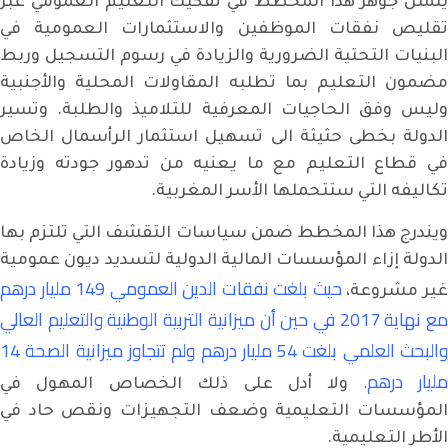
يتمثل جوهر هذا المخطط في تفكيك التعليم العمومي عبر
تقليص نفقات الموظفين والاستثمارات العمومية في
البنيات التحتية الضرورية والزيادة في رسوم التسجيل وربط
مضمون التعليم بما تطلبه المقاولات المحلية والأجنبية
وليس وفق الحاجيات المعرفية للتلاميذ والطلبة. وتسير
الدولة بخطى حثيثة الى تسهيل استثمار الرأسمال الخاص
في قطاع التعليم مع ما يعنيه من تدهور جودته وزيادة
تكاليفه التي ستتحملها الأسر المغربية.
ويندرج هذا المخطط ضمن سياسات التقشف التي تلتزم بها
الدولة إزاء المؤسسات المالية الدولية لتسديد ديون عمومية
حيث بلغت نفقات الدين العمومي 149 مليار درهم
ير مشروعة،
مع نهاية 2017 في حين أن ميزانية التربية الوطنية والتعليم العالي
والبحث العلمي بلغت 54 مليار درهم ولم تتجاوز ميزانية الصحة 14
مليار درهم.
ولا أدل على ذلك الخصاص المهول في
المؤسسات التعليمية وضعف التجهيزات ونقص حاد في
الأطر التعليمية.