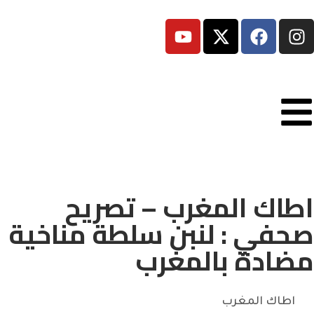
اطاك المغرب – تصريح
صحفي : لنبن سلطة مناخية
مضادة بالمغرب
اطاك المغرب