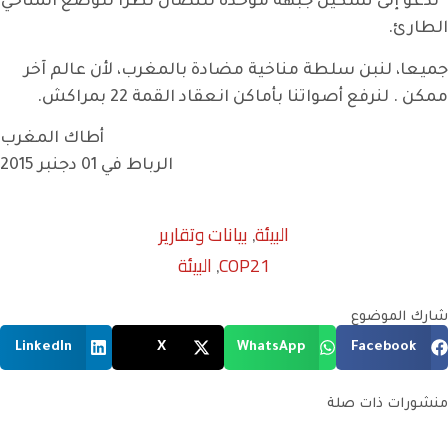
• ندعو إلى تشكيل جبهة موحدة للنضال نظرا للوضع المناخي
الطارئ.
جميعا، لنبن سلطة مناخية مضادة بالمغرب، لأن عالم آخر
ممكن . لنرفع أصواتنا بأماكن انعقاد القمة 22 بمراكش.
أطاك المغرب
الرباط في 01 دجنبر 2015
البيئة
بيانات وتقارير
,
COP21
البيئة
,
شارك الموضوع
LinkedIn
X
WhatsApp
Facebook
منشورات ذات صلة