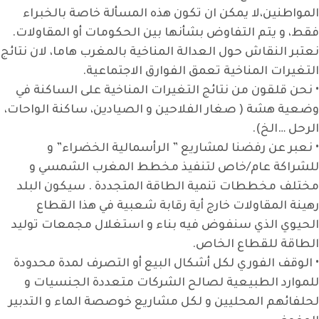
المواطنين،لا يمكن ان تكون هذه المسألة خاصة بالخبراء
فقط، و يتم التفاوض بشأنها بين الحكومات أو المقاولات.
نعتبر النقاش حول العدالة المناخية بالمغرب هاما، لان نتائج
التغيرات المناخية تعمق الفوارق الاجتماعية.
• نحن قلقون من نتائج التغيرات المناخية على الساكنة في
وضعية هشة ( صغار الفلاحين و الصيادين، ساكنة الواحات،
الرحل …الخ).
• نعبر عن رفضنا لمشاريع ” الرأسمالية الخضراء” و
للشراكة عام/خاص لتنفيذ مخطط المغرب الشمسي و
مختلف مخططات تنمية الطاقة المتجددة . سيكون البلد
رهينة المقاولات خارج أية رقابة شعبية في هذا القطاع
الحيوي الذي سنفوض فيه بناء و استغلال مجمعات توليد
الطاقة للقطاع الخاص.
• الوقف الفوري لكل أشكال البيع أو التصرف لمدة محدودة
للموارد الطبيعية لصالح الشركات متعددة الجنسيات و
لحلفائهم المحليين و لكل مشاريع خوصصة الماء و التدبير