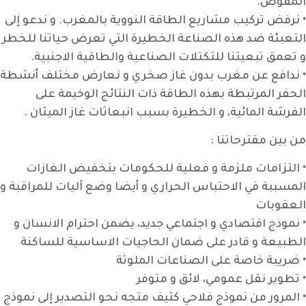
المفوض.
• نرفض تركيب مشاريع الطاقة النووية بالمغرب. و ندعو إلى
التعبئة ضد هذه الصناعة الخطيرة التي تعرض حياتنا للخطر
و تعمق تبعيتنا للتكتلات الصناعية والطاقية الاجنبية.
• ندافع عن مغرب بدون غاز صخري و نعارض مختلف أنشطة
الحفر المرتبطة بهذه الطاقة ذات النتائج الوخيمة على
الفرشة المائية، و الخطيرة بسبب انبعاثات غاز الميثان .
من بين مقترحاتنا :
• التزامات ملزمة و فعلية للحكومات بتخفيض الغازات
المسببة في الاحتباس الحراري و أيضا وضع آليات للمراقبة و
العقوبات
• نموذج اقتصادي و اجتماعي جديد، يضمن احترام الانسان و
الطبيعة و قادر على ضمان الحاجيات الاساسية للساكنة
• ضريبة خاصة على الصناعات الملوثة
• تطوير نقل عمومي، لائق و متوفر
• المرور من نموذج فلاحي كثيف متجه نحو التصدير إلى نموذج