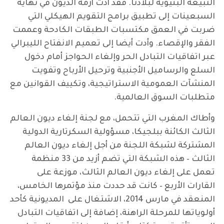
التبيعة البنيوية لبلادنا. فقد أدت أزمة الديون في نهاية
السبعينات إلى تطبيق برامج التقويم الهيكلي التي
ضربت في العمق مكتسبات الطبقات الكادحة وعممت
الفقر والإقصاء. وأدت أيضا إلى تعميم الانفتاح الليبرالي
عبر اتفاقيات التبادل الحر وإلغاء الحواجز أمام دخول
السلع والرساميل الأجنبية وترحيل الأرباح وتفويت
المنشآت العمومية الاستراتيجية، وتكييف القوانين مع
متطلبات السوق العالمية.
وأطاك المغرب التي تتحمل، مع لجنة إلغاء ديون العالم
الثالث الكائنة ببلجيكا، مسؤولية السكرتارية الدولية
المشتركة لشبكة اللجنة من أجل إلغاء ديون العالم
الثالث – هذه الشبكة التي تضم أزيد من 33 منظمة
تعمل على إلغاء ديون العالم الثالث، موزعة على
القارات الأربع – كانت قد حددت منذ مؤتمرها الخامس،
المنعقد في مارس 2014، الاشتغال على المديونية كأحد
أولوياتها للمرحلة الراهنة، إضافة إلى اتفاقيات التبادل