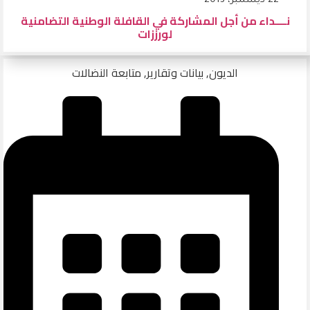
22 ديسمبر، 2013
نــــداء من أجل المشاركة في القافلة الوطنية التضامنية
لورززات
الديون
,
بيانات وتقارير
,
متابعة النضالات