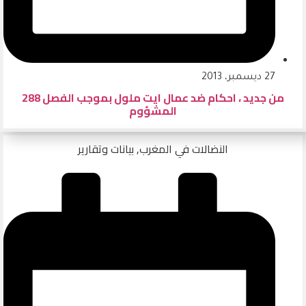
27 ديسمبر، 2013
من جديد ، احكام ضد عمال ايت ملول بموجب الفصل 288
المشؤوم
النضالات في المغرب
,
بيانات وتقارير