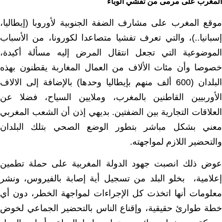
المغرب على مرمى من تفشي الوباء
موقع المغرب على مشارف الضفة الجنوبية لأوروبا (إيطاليا،
إسبانيا..)، والتي تعرف تفشيا متصاعدا لكورونا، من الأسباب
الموضوعية التي تجعل انتقال المرض إليه مسألة أكيدة،
خصوصا وأن مئات الألاف من العمال المغاربة يقطنون بهذه
البلدان (600 ألف منهم بإيطاليا وحدها) بالإضافة إلى الالاف
الأوربيين القاطنين بالمغرب، وملايين السياح، فضلا عن
العلاقات التجارية بين الضفتين. بديهي إذن أن الشعب المغربي
معني بشكل مباشر بتطور الوضع الصحي بتلك البلدان
والتحضير اللازم لمواجهته.
عوض ذلك انصبت جهود الدولة المغربية على حملة تطمين
إعلامية، بخلو البلد من تسجيل أية إصابة بالفيروس، ونشر
معلومات أنها اتخذت كل الإجراءات لمواجهة الخطر، دون أي
خطة طوارئ حقيقية، وإقناع الناس بالتحضير الجماعي لخوض