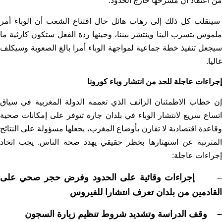
من اعتقاد أن مسرحها خارج الحدود.
سينقلب كل ذلك إلى رهاب هائل حال اقتناع الشعب أن الوباء أمر
ملموس يتسرب الينا وينتشر بيننا، وحينها ردة الفعل ستكون كارثية ما
سيجعل تنفيذ خطة جماعية لمواجهة الوباء أمرا بالغ الصعوبة وسيكلف
غاليا.
إجراءات عاجلة للحد من انتشار وباء كورونا
إن خطاب الاطمئنان الزائف الذي تعممه الدولة المغربية في سياق
اتساع سريع لانتشار الوباء في بلدان جارة تتوفر على إمكانات صحية
وقاعدة اقتصادية لا تقارن بأوضاع المغرب، يجعلها مسؤولة على النتائج
المترتبة عن استهتارها بخطر حقيقي يهدد صحة الناس. يجب اتخاد
إجراءات عاجلة:
إجراءات وقائية على الحدود وفرض حجر صحي على
القادمين من بلدان تعرف انتشارا للفيروس
–
وقف الدراسة وتشديد شروط تنظيم زيارة السجون