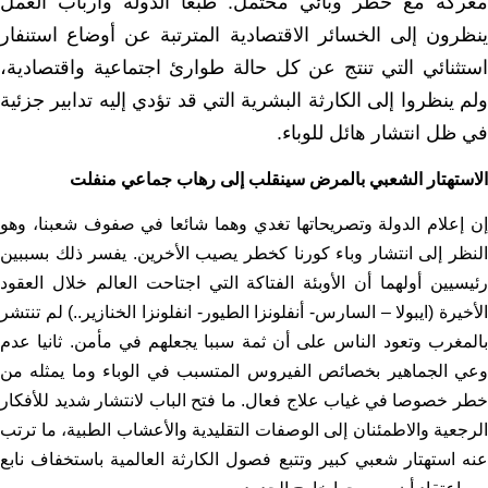
معركة مع خطر وبائي محتمل. طبعا الدولة وأرباب العمل
ينظرون إلى الخسائر الاقتصادية المترتبة عن أوضاع استنفار
استثنائي التي تنتج عن كل حالة طوارئ اجتماعية واقتصادية،
ولم ينظروا إلى الكارثة البشرية التي قد تؤدي إليه تدابير جزئية
في ظل انتشار هائل للوباء.
الاستهتار الشعبي بالمرض سينقلب إلى رهاب جماعي منفلت
إن إعلام الدولة وتصريحاتها تغدي وهما شائعا في صفوف شعبنا، وهو
النظر إلى انتشار وباء كورنا كخطر يصيب الأخرين. يفسر ذلك بسببين
رئيسيين أولهما أن الأوبئة الفتاكة التي اجتاحت العالم خلال العقود
الأخيرة (ايبولا – السارس- أنفلونزا الطيور- انفلونزا الخنازير..) لم تنتشر
بالمغرب وتعود الناس على أن ثمة سببا يجعلهم في مأمن. ثانيا عدم
وعي الجماهير بخصائص الفيروس المتسبب في الوباء وما يمثله من
خطر خصوصا في غياب علاج فعال. ما فتح الباب لانتشار شديد للأفكار
الرجعية والاطمئنان إلى الوصفات التقليدية والأعشاب الطبية، ما ترتب
عنه استهتار شعبي كبير وتتبع فصول الكارثة العالمية باستخفاف نابع