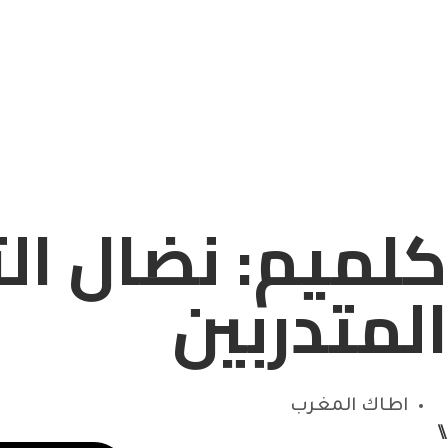
كلميم: نضال ال
المتدربين
اطاك المغرب
⑊