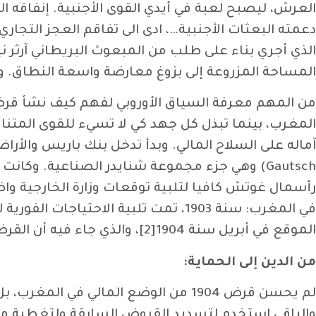
العرش، ليصبح لعبة في أيدي القوى الأجنبية. إنفاقه ا
دعمته البعثات الأجنبية…، ادى الى تفاقم العجز التجار
الذي أجري بناء على طلب من المبعوث البريطاني آرثر ن
المساحة المزروعة إلى بزوغ معارضة واسعة النطاق. و
المغرب، بينما تبذل كل جهد كي لا تسيء للقوى المتن
رأسمال غوتش كافيا لتلبية توقعات وزارة الخارجية واضط
في المغرب: سنة 1903، تمت تلبية الاح
الموقع في أبريل سنة 1904[2]، والذي جاء فيه أن القرض يمكن تعويمه في يونيو من ذاك العام.
من الدين إلى الحماية: