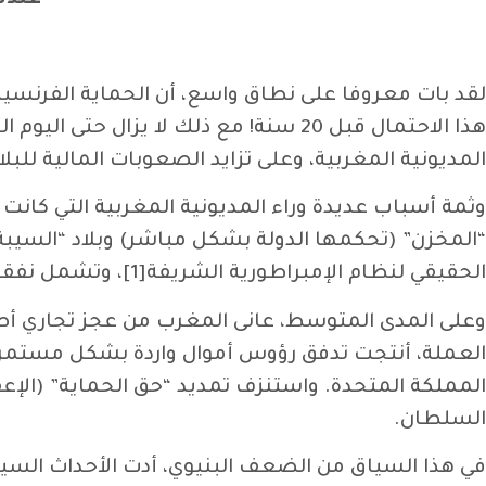
عندم
هذا الاحتمال قبل 20 سنة! مع ذلك لا ي
المديونية المغربية، وعلى تزايد الصعوبات المالية للبلاد، منذ منت
“المخزن” (تحكمها الدولة بشكل مباشر) وبلاد “السيبة
الحقيقي لنظام الإمبراطورية الشريفة[1]، وتشمل نفقات عسكرية ضخمة ومع ذلك فشلت في إخضاع القبائل المعادية.
المملكة المتحدة. واستنزف تمديد “حق الحماية” (الإعف
السلطان.