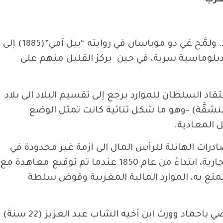
غرب
لقد بات معروفا على نطاق واسع، أن الحماية الفرنسية على المغرب تم كسبها بفضل الدين العام لهذا البلد. ولمَّح غي دو موباسان في روايته “بيل آمي”(1885) إلى
ت مالية ودبلوماسية سرية، في حين يركز القليل منهم على
ببا وراء قرض سنة 1904. وعلى المدى البعيد، فإن افتقاد السلطان للموارد يرجع إلى تقسيم البلاد الى بلاد
شقَّة) -وهو ما شكل ثنائية كانت تمثل الوضع
ب من عجز تجاري أصبح بنيويا منذ نهاية سبعينيات القرن 19. وقد أدت الصادرات الهائلة للرأس المال الى أزمة غير محدودة في
العملة، أنتجت تدفق رؤوس أموال واردة بشكل مستمر. هذا العجز هو نتيجة مباشرة لفتح المغرب حدوده التجارية، ابتداءً من عام 1850 عندما تم توقيع معاهدة مع
متع به، الموارد المالية المغربية وقوض سلطة
في هذا السياق من الضعف البنيوي، أدت الأحداث السياسية الأخيرة إلى نشوء أزمة. وفي سنة 1900، توفي الوصي باحماد وورث ابن أخيه الشاب عبد العزيز (22 سنة)