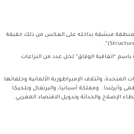
خزن بمنطقة منشقة بداخله على العكس من ذلك حقيقة
 التي يشار إليها عادة باسم “اتفاقية الوفاق” لحل عدد من النزاعات
ر دولي حول المغرب، الذي امتد بين 16 يناير و 7 أبريل سنة1906 برعاية الولايات المتحدة، وائتلاف الإمبراطورية الألمانية وحلفائها:
ى وأيرلندا. ومملكة أسبانيا، والبرتغال وبلجيكا
ء الإصلاح والحداثة وتدويل الاقتصاد المغربي.