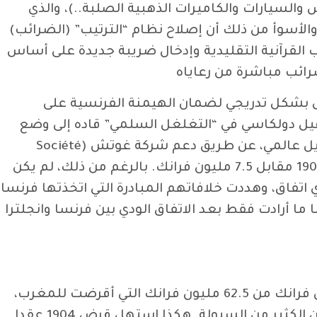
السيارات والكاميرات الذهبية الصلبة..)، والذي
 والأسوأ من ذلك أن إصلاح نظام “الترتيب” (الضرائب)
ب القرآنية التقليدية وإدخال ضريبة جديدة على أساس
ائب مباشرة من رعاياه
انت وزارة الخارجية الفرنسية تعمل بشكل تدريجي لضمان الهيمنة الفرنسية على
وفيل دولكاسي في “التغلغل السلمي” قاده إلى وضع
آماله على السلاح المالي. وبدأ تدخل بنك باريس والأراضي المنخفضة (بنك باريبا حاليا)، والذي جسد أعلى تمويل عالمي، عن طريق دعم شركة غوتش (Société
Gautsch) وهي جزء مجموعة شنايدر الصناعية. وكانت هذه الشركة هي التي أصدرت السندات المغربية سنة 1902 مقابل 7.5 مليون فرانك. بالرغم من ذلك، لم يكن
 اتفاق، وهددت خلافاتهم المبادرة التي اتخذتها فرنسا
 لفرنسا ما أرادت فقط بعد الاتفاق الودي بين فرنسا وانجلترا
لم يحسن قرض 1904 من الوضع المالي في المغرب، بل العكس تماما. ولم يتلقى السلطان سوى 10.5 مليون فرانك من 62.5 مليون فرانك التي أقرضت للمغرب،
والباقي استخدم لتسديد القروض السابقة ولتغطية مصاريف الإصدار. وقبل نهاية العام، لم يبقى لدى المخزن الكثير من السيولة. هكذا استهل قرض 1904 عقدا