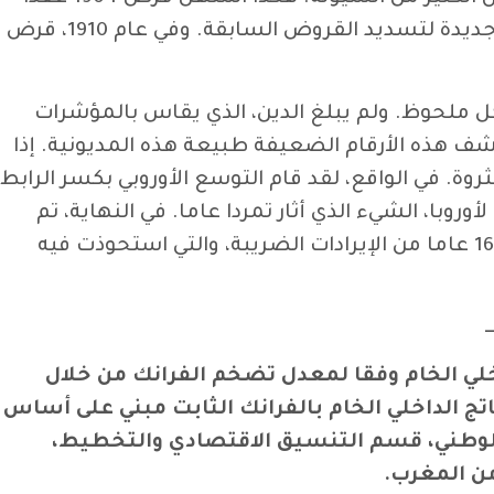
من الضائقة المالية، في الوقت الذي لم يكن لدى الإمبراطورية الشريفة الاختيار سوى التعاقد من أجل قروض جديدة لتسديد القروض السابقة. وفي عام 1910، قرض
كل ملحوظ. ولم يبلغ الدين، الذي يقاس بالمؤشرات
ن العام/الناتج الداخلي الخام، انظر-ي الإطار أسفله) سوى 10% سنة 1904 و 35% سنة 1912. وتكشف هذه الأرقام الضعيفة طبيعة هذه المديونية. إذا
روة. في الواقع، لقد قام التوسع الأوروبي بكسر الرابط
هم السطان عبد العزيز بكونه خادما لأوروبا، الشيء الذي أثار تمردا عاما. في النهاية، تم
عزله لصالح أخيه عبد الحفيظ، لكن الوضع لم يتغير. في الفترة مابين سنة 1903 و1912، بلغ الدين حوالي 10 إلى 16 عاما من الإيرادات الضريبة، والتي استحوذت فيه
ــ
خلي الخام وفقا لمعدل تضخم الفرانك من خلال
شر الأسعار المستعمل لحساب الناتج الداخلي الخام بالفرانك الثابت مبني على أساس
وعلى الجداول الاقتصادية للمغرب 1915-1959، وزارة الاقتصاد الوطني، قسم التنسيق الاقتصادي والتخطيط،