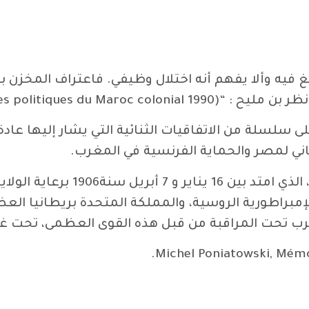
يبالغ فيه وألا يفهم أنه اختلال وظيفي. فاعتراف الم
وقعت المملكة المتحدة وفرنسا 8 في أبريل 1904 على سلسلة من الاتفاقيات الثنائية
اني لمصر والحماية الفرنسية في المغرب.
3-مؤتمر الجزيرة الخضراء هو مؤتم
إمبراطورية الروسية، والمملكة المتحدة بريطانيا العظم
غرب تحت المراقبة من قبل هذه القوى العظمى، تحت غطا