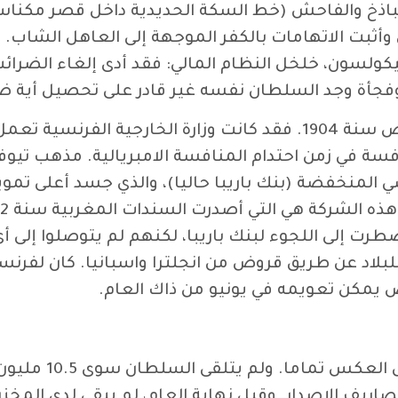
لباذخ والفاحش (خط السكة الحديدية داخل قصر مكناس و
ي وأثبت الاتهامات بالكفر الموجهة إلى العاهل الشاب.
يكولسون، خلخل النظام المالي: فقد أدى إلغاء الضرائ
فجأة وجد السلطان نفسه غير قادر على تحصيل أية ضر
من المهم معرفة السياق الأوروبي لفهم كيف نشأ قرض سنة 1904. فقد ك
افسة في زمن احتدام المنافسة الامبريالية. مذهب تي
رت إلى اللجوء لبنك باريبا، لكنهم لم يتوصلوا إلى أي
تياجات الفورية للبلاد عن طريق قروض من انجلترا واسبانيا. كان