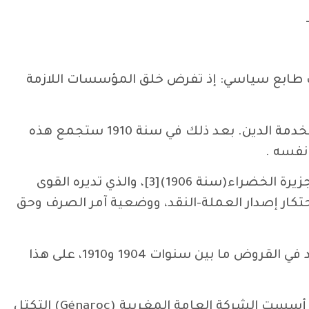
ـ
ذات طابع سياسي: إذ تفرض خلق المؤسسات اللازمة
منذ توقيع اتفاقية القرض سنة 1904 تم تشكيل إدارة لمراقبة المديونية وجمع الإيرادات الجمركية الأساسية لخدمة الدين. بعد ذلك في سنة 1910 ستجمع هذه
 نفسه .
وتضمن اتفاق قرض 1904 أيضا انشاء بنك للدولة بالمغرب (BEM) الذي سيتم احداثه سنة 1907 بعد مؤتمر الجزيرة الخضراء(سنة 1906)[3]، والذي تديره القوى
احتكار إصدار العملة-النقد، ووضعية آمر الصرف وحق
فى سنة 1912, لعب باريبا، أحد الفاعلين الاقتصاديين، مكانة مهمة في المغرب المحتل حديثا. وهو البنك الرائد في القروض ما بين سنوات 1904 و1910، على هذا
بحلول سنة 1912، حرص بنك باريبا على تطوير أنشطته في المغرب من خلال الائتلاف المصرفي الذي يقوده، إذ أسست الشركة العامة المغربية (Génaroc) التكتل