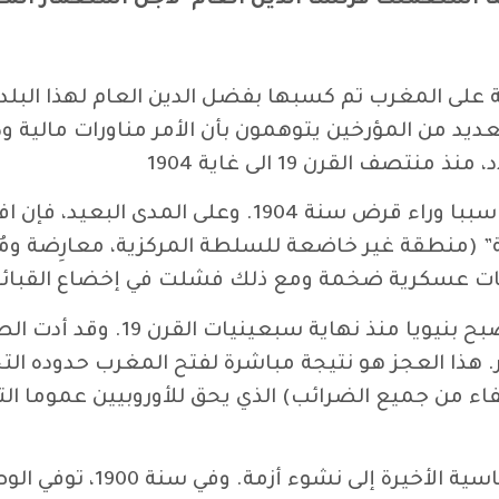
ا استعملت فرنسا الدين العام لأجل استعمار
الم
زال حتى اليوم العديد من المؤرخين يتوهمون بأن الأمر مناورا
صف القرن 19 الى غاية 1904
وثمة أسباب عديدة وراء المديونية المغربية التي كانت س
” (منطقة غير خاضعة للسلطة المركزية، معارِضة ومُن
وعلى المدى المتوسط، عانى المغر
اء من جميع الضرائب) الذي يحق للأوروبيين عموما الت