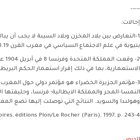
——–
إحالات:
1-التعارض بين بلاد المخزن وبلاد السيبة لا يجب أن 
بنيوية في علم الاجتماع السياسي في مغرب القرن 19.انظر بن مليح : “(Structures politiques du Maroc colonial 1990)”.
2- 
الاستعمارية، بما في ذلك إقرار استعمار الحكم البريط
النمسا-المجر والمملكة الايطالية؛ فرنسا، وحليفتها ال
وهولندا والسويد. النتائج التي توصلت إليها تضع الم
4-Michel Poniatowski, Mémoires, éditions Plon/Le Rocher (Paris), 1997, p. 243.
الديون