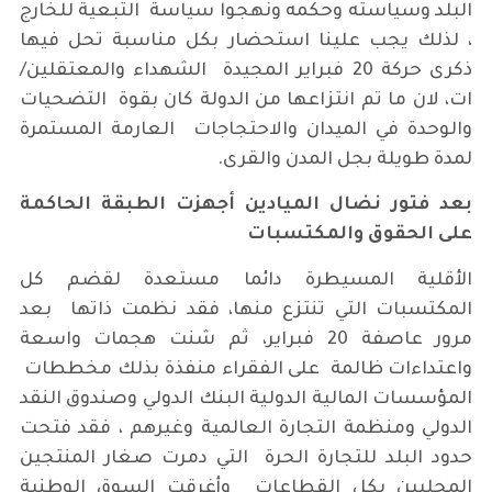
البلد وسياسته وحكمه ونهجوا سياسة التبعية للخارج
، لذلك يجب علينا استحضار بكل مناسبة تحل فيها
ذكرى حركة 20 فبراير المجيدة الشهداء والمعتقلين/
ات، لان ما تم انتزاعها من الدولة كان بقوة التضحيات
والوحدة في الميدان والاحتجاجات العارمة المستمرة
لمدة طويلة بجل المدن والقرى.
بعد فتور نضال الميادين أجهزت الطبقة الحاكمة
على الحقوق والمكتسبات
الأقلية المسيطرة دائما مستعدة لقضم كل
المكتسبات التي تنتزع منها، فقد نظمت ذاتها بعد
مرور عاصفة 20 فبراير، ثم شنت هجمات واسعة
واعتداءات ظالمة على الفقراء منفذة بذلك مخططات
المؤسسات المالية الدولية البنك الدولي وصندوق النقد
الدولي ومنظمة التجارة العالمية وغيرهم ، فقد فتحت
حدود البلد للتجارة الحرة التي دمرت صغار المنتجين
المحليين بكل القطاعات وأغرقت السوق الوطنية