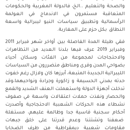
والصحة والتعليم ..الخ، فالدولة المغربية والحكومات
المتعاقبة مستمرون في الاندماج في العولمة
الرأسمالية وتطبيق سياسات النيو ليبرالية واسعة
النطاق بكل حزم على المغاربة.
فقي طيلة المدة الفاصلة بين أواخر شهر فبراير 2011
وفبراير 2019 عرف فيها بلدنا العديد من التظاهرات
والاحتجاجات لمجموعة من الفئات وسكان أحياء
بضواحي المدن وقرى ومناطق متضررون من السياسات
الليبرالية الجديدة المتبعة، أبرزها كان ولازال رغم خفوت
حدته بمدني الحسيمة و زاكورة وجرادة ونواحيهما،وقد
تدخلت أجهزة الدولة واستعملت العنف الشديد والقمع
والحصار ونفذت حملات اعتقالات واسعة في صفوف
نشطاء هذه الحركات الشعبية الاحتجاجية وأصدرت
أحكام سجنية قاسية جدا وظالمة عليهم، مستغلة
ضعفنا وتشتتنا وعدم قدرتنا على خلق جبهات
مقاومات شعبية ديمقراطية من طرف الضحايا