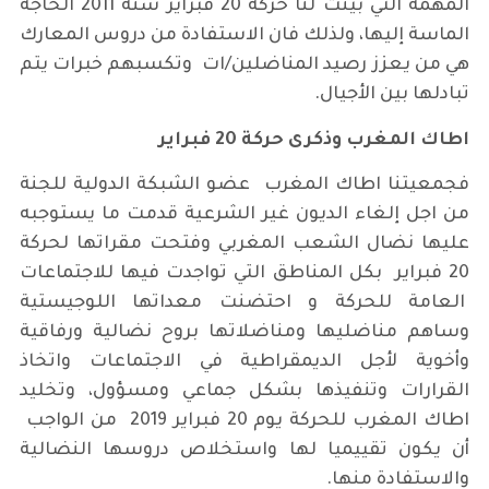
المهمة التي بينت لنا حركة 20 فبراير سنة 2011 الحاجة
الماسة إليها، ولذلك فان الاستفادة من دروس المعارك
هي من يعزز رصيد المناضلين/ات وتكسبهم خبرات يتم
تبادلها بين الأجيال.
اطاك المغرب وذكرى حركة 20 فبراير
فجمعيتنا اطاك المغرب عضو الشبكة الدولية للجنة
من اجل إلغاء الديون غير الشرعية قدمت ما يستوجبه
عليها نضال الشعب المغربي وفتحت مقراتها لحركة
20 فبراير بكل المناطق التي تواجدت فيها للاجتماعات
العامة للحركة و احتضنت معداتها اللوجيستية
وساهم مناضليها ومناضلاتها بروح نضالية ورفاقية
وأخوية لأجل الديمقراطية في الاجتماعات واتخاذ
القرارات وتنفيذها بشكل جماعي ومسؤول، وتخليد
اطاك المغرب للحركة يوم 20 فبراير 2019 من الواجب
أن يكون تقييميا لها واستخلاص دروسها النضالية
والاستفادة منها.