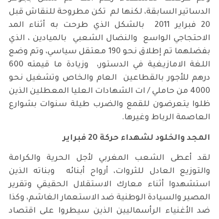
الدساتير السابقة، لكنها لم تكن مطروحة للنقاش قبل
20 فبراير 2011 بالشكل الذي طرحت به أثناء المد
الاحتجاجي الواسع والنضال الشعبي بالميادين ، الذي
بفضلهما تم إطلاق نحو 190 معتقل سياسي، وتم وضع
اللغة الامازيغية في الدستور، وزيادة ما قيمته 600
درهم للأجور بالقطاعين العام والخاص وتشغيل نحو
4000 من حاملي / ات الشهادات العليا المعطلين الذين
ظلوا يتعرضون للقمع والضرب طيلة سنوات بشوارع
العاصمة الرباط وغيرها.
المجد والخلود لشهداء حركة 20 فبراير
لقد أعطى الشعب المغربي لأجل الحرية والكرامة
والتوزيع العادل للثروات، أرواح أبنائه وبناته الذين
استشهدوا أثناء معارك الاستقلال الحقيقي وتقرير
المصير والسيادة الوطنية ضد الاستعمار الغاشم، وكذا
ضد الأغنياء الرأسماليين الذين سيطروا على اقتصاد