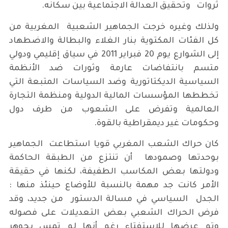
ثروات وتحقيق العدالة الاجتماعية بين سكانه.
ولذلك وغيره خرجت الجماهير الشعبية المغربية من
كل الفئات المكتوية بنار الغلاء والبطالة والاضطهاد
إلى الشوارع يوم 20 فبراير 2011 في سياق إقليمي ودولي
متسم بانتفاضات عارمة وثورات ضد الأنظمة
السياسية الديكتاتورية وضد السياسات المتبعة التي
تخططها المؤسسات المالية الدولية ومنظمة التجارة
العالمية وتفرض على الشعوب من طرف دول
وحكومات غير ديمقراطية بالقوة.
كان حراك الشعب المغربي قويا استطاعت الجماهير
بوحدتها وصمودها أن تنتزع من الطبقة الحاكمة
ودولتها بعض المكاسب الطفيفة، لكنها في حقيقة
الأمر كانت جد مهمة بالنسبة للأوضاع حينئذ منها :
الجدل السياسي في مسالة الدستور من جديد، وقد
فرض الحراك الشعبي بعض التعديلات على فصوله
وتم عرضها للاستفتاء رغم أنها لم تمس بجوهر