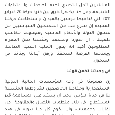
المباشرين لأجل التصدي لهذه الهجمات والاعتداءات
الشنيعة، ومن هنا يظهر الفرق بين فترة حركة 20 فبراير
2011 التي كنا فيها موحدين بالميدان واستطاعت حركتنا
المجيدة إن تنتزع عدد من المعتقلين السياسيين من
سجون الدولة والأحكام القاسية ومجموعة مكاسب
طفيفة ، ان فتورنا وضعفنا وتشتتنا نحن الفقراء
المظلومين أكيد انه يقوي الأقلية الغنية الظالمة
ويمنحها الفرصة لسحقنا ورهن أبنائنا وبناتنا في
السجون.
في وحدتنا تكمن قوتنا
إن صمودنا في وجه المؤسسات المالية الدولية
الاستعمارية وحكامنا الخاضعين لشروطها المتسببة
لنا في حياة البؤس يجب أن يستند على المساهمة قدر
المستطاع في بناء منظمات النضال والمقاومة من
نقابات وجمعيات، وان يقوم كل منا بدوره في هذه