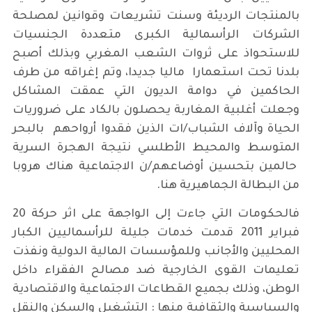
بالمنتجات الرديئة وسنت تشريعات وقوانين لمصلحة
الشركات الرأسمالية الكبرى متعددة الجنسيات
للاستحواذ على ثروات الشعب المغربي وبذلك أصبح
بلدنا تحت استعمارا ماليا جديدا، وتم إغراقه من طرف
الحاكمين في دوامة الديون التي عمقت المشاكل
وجعلت أغلبية المغاربة يحصلون بالكاد على ضروريات
الحياة وآلاف الشباب/ات الذين فقدوا أرواحهم بالبحر
المتوسط والمحيط الأطلسي نتيجة الهجرة السرية
حالمين بتحسين أوضاعهم/ن الاجتماعية هناك هروبا
من البطالة الجماهيرية هنا.
فالحكومات التي جاءت إلى الواجهة على اثر حركة 20
فبراير 2011 قدمت خدمات جليلة للرأسماليين الكبار
المحليين والأجانب وللمؤسسات المالية الدولية ونفذت
تعليمات القوى الخارجية ضد مصالح الفقراء داخل
الوطن، وذلك بجميع القطاعات الاجتماعية والاقتصادية
والسياسية والثقافية منها : التشغيل والسكن والنقل