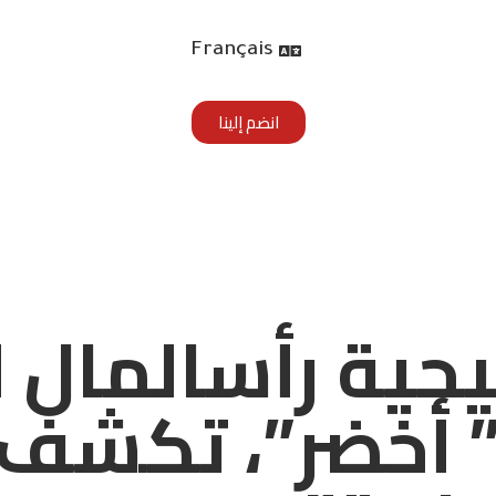
Français
انضم إلينا
جية رأسالمال ل
 أخضر”، تكشف 