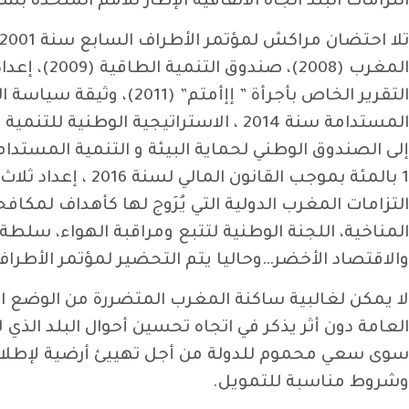
التزامات البلد اتجاه الاتفاقية الإطار للأمم المتحدة بش
التقرير الخاص بأجرأة ”
التزامات المغرب الدولية التي يُرَوج لها كأهداف لمكاف
المناخية، اللجنة الوطنية لتتبع ومراقبة الهواء، سلطة 
والاقتصاد الأخضر…وحاليا يتم التحضير لمؤتمر الأطراف 22 في ظل وضع بيئي كارثي محليا وعالمي
لا يمكن لغالبية ساكنة المغرب المتضررة من الوضع الاق
العامة دون أثر يذكر في اتجاه تحسين أحوال البلد الذ
سوى سعي محموم للدولة من أجل تهييئ أرضية لإطلاق
وشروط مناسبة للتمويل.