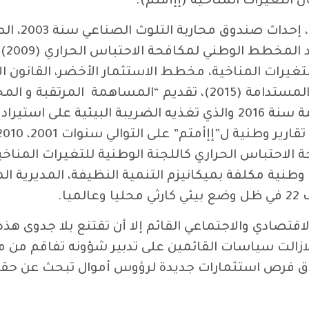
أن التغيرات المناخية (إإأمتم).
 إإأمتم” (2011)، وثيقة سياسة التغيرات المناخية، مخطط الاستثمار الأخ
حة الاحتباس الحراري كاللجنة الوطنية للتغيرات المناخي
وطنية مكلفة بميكانيزم التنمية النظيفة، المديرية الم
ا.
تصادي والاجتماعي القائم إلا أن تقتنع بلا جدوى هذه 
ي لازالت سياسات القائمين على تدبير شؤونه تفاقم من
 فرص استثمارات جديدة لرؤوس أموال تبحث عن حقول 