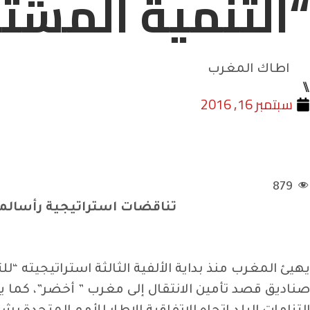
“التنمية المست
اطاك المغرب
⑊
سبتمبر 16, 2016
879
تناقضات استراتيجية رأسالما
يهيئ المغرب منذ بداية الألفية الثالثة استراتيجيته “
صناديق قصد تأمين الانتقال إلى مغرب ” أخضر”، كما يز