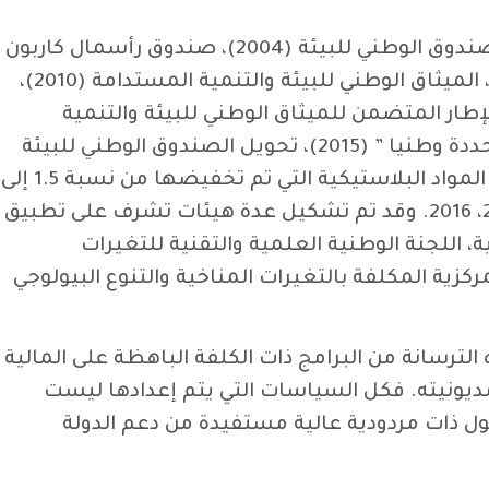
تلا احتضان مراكش لمؤتمر الأطراف السابع سنة 2001، إحداث صندوق محاربة التلوث الصناعي سنة 2003، الصندوق الوطني للبيئة (2004)، صندوق رأسمال كاربون
المغرب (2008)، صندوق التنمية الطاقية (2009)، إعداد المخطط الوطني لمكافحة الاحتباس الحراري (2009)، الميثاق الوطني للبيئة والتنمية المستدامة (2010)،
ضر، القانون الإطار المتضمن للميثاق الوطني للبيئة والتنمية
المستدامة سنة 2014 ، الاستراتيجية الوطنية للتنمية المستدامة (2015)، تقديم “المساهمة المرتقبة و المحددة وطنيا ” (2015)، تحويل الصندوق الوطني للبيئة
إلى الصندوق الوطني لحماية البيئة و التنمية المستدامة سنة 2016 والذي تغذيه الضريبة البيئية على استيراد المواد البلاستيكية التي تم تخفيضها من نسبة 1.5 إلى
1 بالمئة بموجب القانون المالي لسنة 2016 ، إعداد ثلاث تقارير وطنية ل”إإأمتم” على التوالي سنوات 2001، 2010، 2016. وقد تم تشكيل عدة هيئات تشرف على تطبيق
ة، اللجنة الوطنية العلمية والتقنية للتغيرات
ركزية المكلفة بالتغيرات المناخية والتنوع البيولوجي
الترسانة من البرامج ذات الكلفة الباهظة على المالية
 مديونيته. فكل السياسات التي يتم إعدادها ليست
ذات مردودية عالية مستفيدة من دعم الدولة