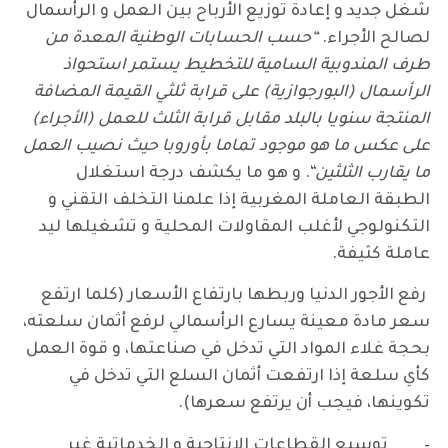
شغل جديد و إعادة توزيع الأرباح بين العمل و الرأسمال
لصالح الأجراء.
“حسب الحسابات الوطنية المعدة من
طرف المندوبية السامية للتخطيط يستمر استحواذ
الرأسمال (البورجوازية) على قرابة ثلثي القيمة المضافة
المنتجة سنويا بالبلد مقابل قرابة الثلث للعمل (الأجراء)
على عكس ما هو موجود تماما بأوروبا حيث نصيب العمل
ما يقارب الثلثين
“. و هو ما يكشف درجة استغلال
الطبقة العاملة المغربية إذا علمنا التخلف التقني و
التكنولوجي لأغلب المقاولات المحلية و تشغيلها ليد
عاملة كثيفة.
رفع الأجور الدنيا وربطها بارتفاع الأسعار (كلما ارتفع
سعر مادة معينة يسارع الرأسمالي لرفع أثمان سلعته،
بحجة غلاء المواد التي تدخل في صناعتها، و قوة العمل
كأي سلعة إذا ارتفعت أثمان السلع التي تدخل في
تكوينها، فيجب أن يرتفع سعرها).
– توسيع القطاعات الانتاجية و الخدماتية غير