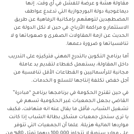
مقاولة هشة و عرضة للفشل في أي وقت. إنها
ديماغوجية دولة البورجوازية التي تدغدغ عواطف
المضطهِدين لتوهمَهم بإمكانية الرفاهية عن طريق
الاستثمار و مراكمة الأرباح، في حين لا تكل الدولة عن
الحديث عن ازمة المقاولات الصغرى و صعوباتها و لا
تنافسياتها و ضرورة دعمها.
أما برنامج التكوين بالتدرج المهني فتركيزه على التدريب
داخل المقاولة، يستعمل كغطاء لتقديم يد عاملة
مجانية للرأسماليين و القطاعات الأقل تنافسية من
أجل خفض تكلفة إنتاجها للسلع و الخدمات.
في حين تقترح الحكومة في برنامجها برنامج “مبادرة”
القاضي بجعل الجمعيات غير الحكومية تسهم في
تشغيل الشباب، فأقل ما يقال عنه انه متهافت، فكبف
يا ترى ستحل جمعيات مشكل بطالة الشباب إذا كانت
مواردها المالية هزيلة. علما أن الجمعيات التي تتوفر
على موارد سنوية لا تتجاوز 100.000 درهما تمثل 80٪ من