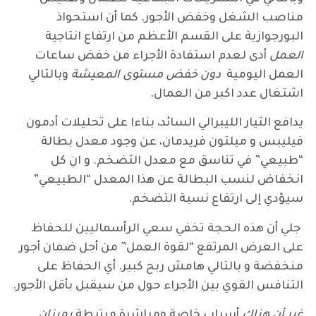
مناصب الشغل وخفض الأجور. كما أن استحواذ
البورجوازية على القسم الأعظم من ارتفاع انتاجية
العمل
أدى لعدم استفادة الأجراء من خفض ساعات
العمل اليومية
دون خفض مستوى المعيشة
وبالتالي
اشتغال عدد اكبر من العمال.
يدافع التيار الليبرالي السائد، بناءا على تحليلات أدمون
فيليبس و ميلتون فريدمان، عن وجود معدل بطالة
“طبيعي” في تناسق مع معدل التضخم. و ان كل
انخفاض لنسب البطالة عن هذا المعدل “الطبيعي”
سيؤدي إلى ارتفاع نسبة التضخم.
جلي أن هذه الحجة تخفي سعي الرأسماليين للحفاظ
على العرض المرتفع “لقوة العمل” من أجل ضمان أجور
منخفضة و بالتالي هامش ربح كبير. أي الحفاظ على
التنافس القوي بين الأجراء حول من سيقبل بأقل الأجور.
غير أن هناك
أسباب خاصة ومباشرة مرتبطة
بميزان