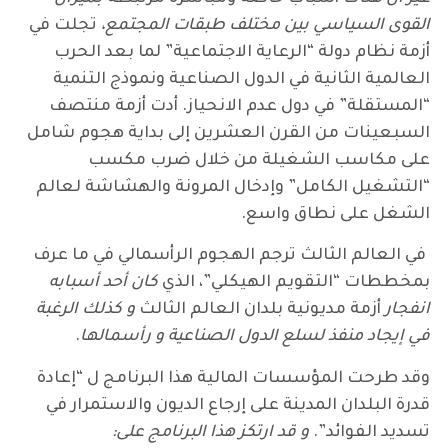
القوى السياسي بين مختلف طبقات المجتمع،
تجلت في
أزمة نظام دولة “الرعاية الاجتماعية” لما بعد الحرب
العالمية الثانية في الدول الصناعية ونموذج التنمية
“المستقلة” في دول عدم الانحياز. أدت أزمة منتصف
السبعينات من القرن العشرين إلى بداية هجوم شامل
على مكاسب الشغيلة من خلال ضرب مكسب
“التشغيل الكامل” وإدخال المرونة والهشاشة لعالم
الشغل على نطاق واسع.
في العالم الثالث ترجم الهجوم الرأسمالي في ما عرف
بمخططات “التقويم الهيكلي”، الذي
كان أحد أسبابه
انفجار
أزمة مديونية بلدان العالم الثالث
و كذلك الرغبة
في إيجاد منفذ لسلع الدول الصناعية و رأسمالها
.
وقد طرحت المؤسسات المالية هذا البرنامج ل “إعادة
قدرة البلدان المدينة على إرجاع الديون والاستمرار في
تسديد الفوائد”.
و قد ارتكز هذا البرنامج على: