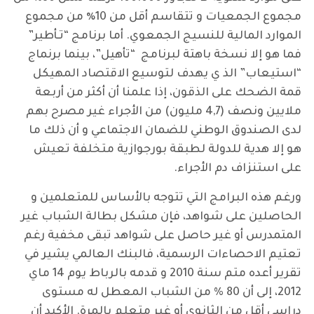
مجموع الجمعيات و تتقاسم أقل من 10٪ من مجموع
الموارد المالية للنسيج الجمعوي. أما برنامج “تـأطير”
فما هو إلا نسخة باهتة لبرنامج “تأهيل”، بينما برنماج
“استيعاب” الذ ي يهدف لتوسيع الاقتصاد المهيكل
قمة الضحك على الذقون، إذا علمنا أن أكثر من أربعة
ملايين ونصف (4,7 مليون) من الأجراء غير مصرح بهم
لدى الصندوق الوطني للضمان الاجتماعي و أن ذلك ما
هو إلا هدية للدولة لطبقة بورجوازية متخلفة تعيش
على استنزاف دم الأجراء.
ورغم هذه البرامج التي تتوجه بالأساس للمتعلمين و
الحاصلين على شواهد، فإن مشكل بطالة الشباب غير
المتمدرس أو غير حاصل على شواهد تبقى مخفية رغم
تعتيم الاحصاءات الرسمية، فالبنك العالمي يشير في
تقرير أعده متم سنة 2010 و قدمه بالرباط يوم 14 ماي
2012، إلى أن 80 % من الشباب المعطل له مستوى
دراسي أقل من الثانوي أو غير متعلم بالمرة. الأكيد أن