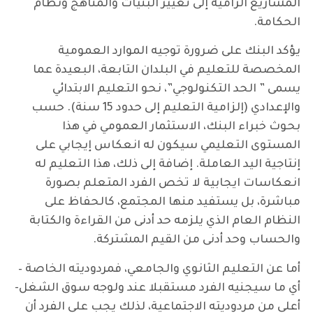
المشاريع الرامية إلى تغيير البنيات والمناهج ونظام
الحكامة.
يؤكد البنك على ضرورة توجيه الموارد العمومية
المخصصة للتعليم في البلدان التابعة، البعيدة عما
يسمى ” الحد التكنولوجي”، نحو التعليم الابتدائي
والإعدادي (إلزامية التعليم إلى حدود 15 سنة). حسب
بحوث خبراء البنك، الاستثمار العمومي في هذا
المستوى التعليمي سيكون له انعكاس إيجابي على
إنتاجية اليد العاملة. إضافة إلى ذلك، هذا التعليم له
انعكاسات ايجابية لا تخص الفرد المتعلم بصورة
مباشرة، بل يستفيد منها المجتمع، كالحفاظ على
النظام العام الذي يلزمه حد أدنى من القراءة والكتابة
والحساب وحد أدنى من القيم المشتركة.
أما عن التعليم الثانوي والجامعي، فمردوديته الخاصة –
أي ما سيجنيه الفرد مستقبلا عند ولوجه سوق الشغل-
أعلى من مردوديته الاجتماعية، لذلك يجب على الفرد أن