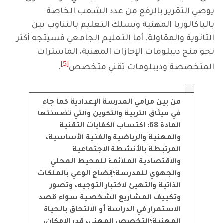
يوصي التقرير بالرفع من عدد الشعب الخاصة
بالباكالوريا المهنية وبسلك التعليم بالتناوب بين
الثانوية والمقاولة. أما التعليم الجامعي فسيتجه أكثر
نحو منح ديبلومات الإجازات المهنية، الماسترات
[5]
المتخصصة وديبلومات تقني متخصص
.
من بين مرامي المدرسة الإعدادية كما جاء
في ميثاق التربية والتكوين والتي تضمنتها
المادة 68:
اكتساب الكفايات التقنية
والمهنية والرياضية والفنية الأساسية،
المرتبطة بالأنشطة الاجتماعية
والاقتصادية الملائمة للمحيط المحلي
والجهوي للمدرسة؛
إنضاج الوعي بالملكات
الذاتية والتهيئ لاختيار التوجيه، وتصور
وتكييف المشاريع الشخصية سواء قصد
الاستمرار في الدراسة أو الالتحاق بالحياة
المهنية؛
التخصص المهني، قدر الإمكان،