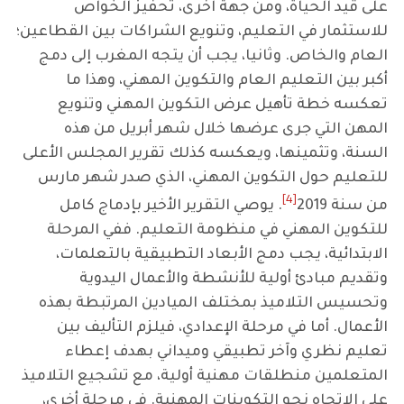
على قيد الحياة، ومن جهة اخرى، تحفيز الخواص
للاستثمار في التعليم، وتنويع الشراكات بين القطاعين؛
العام والخاص. وثانيا، يجب أن يتجه المغرب إلى دمج
أكبر بين التعليم العام والتكوين المهني، وهذا ما
تعكسه خطة تأهيل عرض التكوين المهني وتنويع
المهن التي جرى عرضها خلال شهر أبريل من هذه
السنة، وتثمينها، ويعكسه كذلك تقرير المجلس الأعلى
للتعليم حول التكوين المهني، الذي صدر شهر مارس
[4]
من سنة 2019
. يوصي التقرير الأخير بإدماج كامل
للتكوين المهني في منظومة التعليم. ففي المرحلة
الابتدائية، يجب دمج الأبعاد التطبيقية بالتعلمات،
وتقديم مبادئ أولية للأنشطة والأعمال اليدوية
وتحسيس التلاميذ بمختلف الميادين المرتبطة بهذه
الأعمال. أما في مرحلة الإعدادي، فيلزم التأليف بين
تعليم نظري وآخر تطبيقي وميداني بهدف إعطاء
المتعلمين منطلقات مهنية أولية، مع تشجيع التلاميذ
على الاتجاه نحو التكوينات المهنية. في مرحلة أخرى،