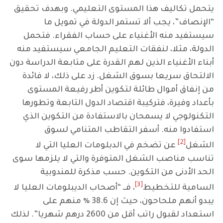
يتحمل تكاليف هذا المستوى التعليمي. وبهدف تحقيق
“الإنصاف”، يجب ألا تستمر الدولة في تمويل ما
سيستفيد منه الأغنياء على حساب الفقراء. فتحمل
الدولة، مثلا، لنفقات التعليم الجامعي سيستفيد منه
أبناء الأغنياء الذين لهم القدرة على متابعة الدراسة دون
الالتحاق سريعا بسوق الشغل. زد على ذلك، لا فائدة
من إنفاق أموال طائلة لتكوين أطر رفيعة المستوى
بأعداد وفيرة، فتركيبة اقتصاد الدول التابعة وتطورها
التكنولوجي لا يسمحان بالاستفادة من التكوين الذي
استفادوا منه. أسفر التقاطب المتنامي لسوق
[2]
الشغل
عن تضخم في الدبلومات العليا التي لا
تناسب مناصب الشغل المتوفرة والتي لا يلزمها سوى
الحد الأدنى من التكوين. حسب مذكرة للمندوبية
[3]
السامية للتخطيط
، فــ “أصحاب الديبلومات العليا لا
يبدو أنهم ملحاحون، حيث إن 38.6 ٪ منهم على
استعداد لقبول راتب أقل من 2600 درهم شهريا”. لذلك