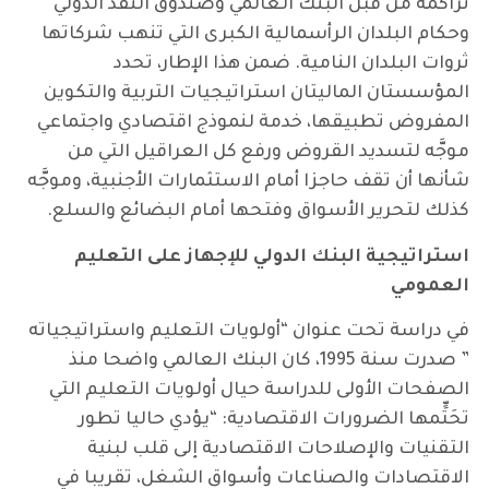
تراكمه من قبل البنك العالمي وصندوق النقد الدولي
وحكام البلدان الرأسمالية الكبرى التي تنهب شركاتها
ثروات البلدان النامية. ضمن هذا الإطار، تحدد
المؤسستان الماليتان استراتيجيات التربية والتكوين
المفروض تطبيقها، خدمة لنموذج اقتصادي واجتماعي
موجَّه لتسديد القروض ورفع كل العراقيل التي من
شأنها أن تقف حاجزا أمام الاستثمارات الأجنبية، وموجَّه
كذلك لتحرير الأسواق وفتحها أمام البضائع والسلع.
استراتيجية البنك الدولي للإجهاز على التعليم
العمومي
في دراسة تحت عنوان “أولويات التعليم واستراتيجياته
” صدرت سنة 1995، كان البنك العالمي واضحا منذ
الصفحات الأولى للدراسة حيال أولويات التعليم التي
تحَتٍّمها الضرورات الاقتصادية: “يؤدي حاليا تطور
التقنيات والإصلاحات الاقتصادية إلى قلب لبنية
الاقتصادات والصناعات وأسواق الشغل، تقريبا في