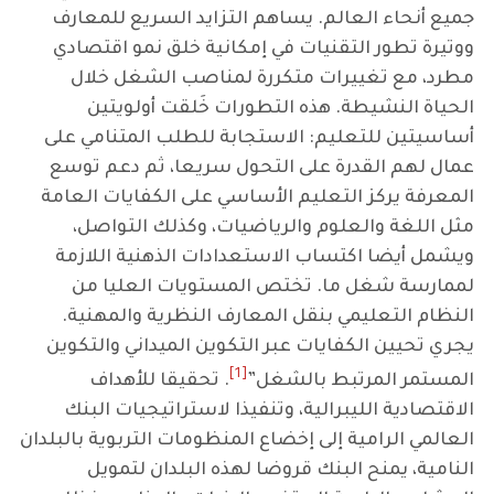
جميع أنحاء العالم. يساهم التزايد السريع للمعارف
ووتيرة تطور التقنيات في إمكانية خلق نمو اقتصادي
مطرد، مع تغييرات متكررة لمناصب الشغل خلال
الحياة النشيطة. هذه التطورات خَلقت أولويتين
أساسيتين للتعليم: الاستجابة للطلب المتنامي على
عمال لهم القدرة على التحول سريعا، ثم دعم توسع
المعرفة
يركز التعليم الأساسي على الكفايات العامة
مثل اللغة والعلوم والرياضيات، وكذلك التواصل،
ويشمل أيضا اكتساب الاستعدادات الذهنية اللازمة
لممارسة شغل ما. تختص المستويات العليا من
النظام التعليمي بنقل المعارف النظرية والمهنية.
يجري تحيين الكفايات عبر التكوين الميداني والتكوين
[1]
المستمر المرتبط بالشغل”
. تحقيقا للأهداف
الاقتصادية الليبرالية، وتنفيذا لاستراتيجيات البنك
العالمي الرامية إلى إخضاع المنظومات التربوية بالبلدان
النامية، يمنح البنك قروضا لهذه البلدان لتمويل