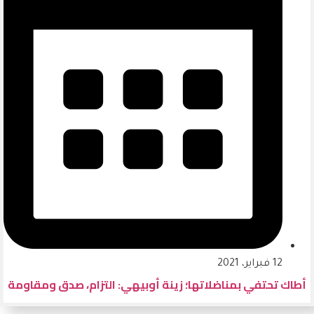
12 فبراير، 2021
أطاك تحتفي بمناضلاتها؛ زينة أوبيهي: التزام، صدق ومقاومة