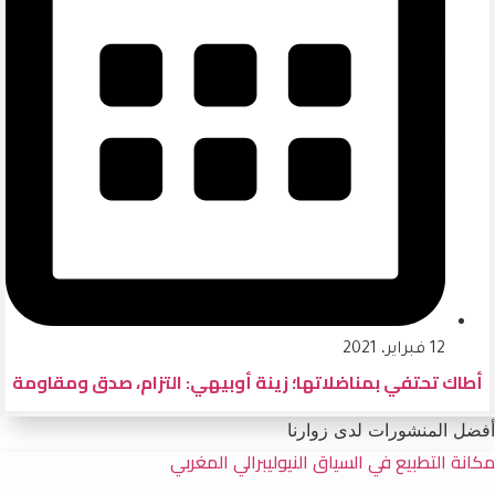
12 فبراير، 2021
أطاك تحتفي بمناضلاتها؛ زينة أوبيهي: التزام، صدق ومقاومة
أفضل المنشورات لدى زوارنا
مكانة التطبيع في السياق النيوليبرالي المغربي