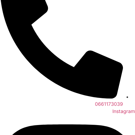
0661173039
Instagram