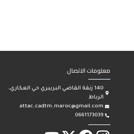
معلومات الاتصال
140 زنقة القاضي البريبري حي العكاري،
الرباط
attac.cadtm.maroc@gmail.com
0661173039