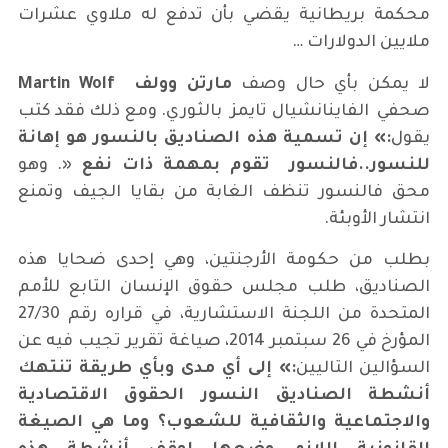
محكمة بريطانية يقضي بأن تدفع له ملاوي عشرات
ملايين الدولارات …
لا يمكن بأي حال وصف
مارتن وولف
Martin Wolf
صحفي الفاينانشيال تايمز بالثوري. ومع ذلك فقد كتب
يقول
:
»
إن تسمية هذه الصناديق بالنسور هو إهانة
للنسور..فالنسور تقوم بمهمة ذات نفع
«. وهو
محق فالنسور تنظف الغابة من بقايا الجيف وتمنع
انتشار الأوبئة.
بطلب من حكومة الأرجنتين، وهي إحدى ضحايا هذه
الصناديق، طلب مجلس حقوق الإنسان التابع للأمم
المتحدة من اللجنة الاستشارية، في قراره رقم 27/30
المؤرخ في 26 سبتمبر 2014، صياغة تقرير تجيب فيه عن
السؤالين التاليين
:
»
إلى أي مدى وبأي طريقة تنتهك
أنشطة الصناديق النسور الحقوق الاقتصادية
والاجتماعية والثقافية للشعوب؟ وما هي الصيغة