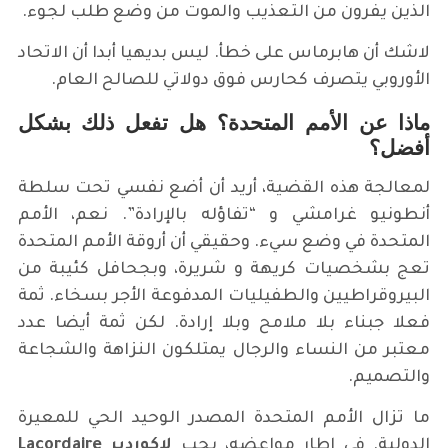
الذين يفرون من التعذيب والموت من وضع طلب لجوء.
لاشك أن هابرماس على خطأ. ليس بديهيا أبدا أن الاتحاد
الأوروبي يتصرف كحارس فوق دولاتي للصالح العام.
ماذا عن الأمم المتحدة؟ هل تفعل ذلك بشكل
أفضل؟
لمعالجة هذه القضية، أريد أن أضع نفسي تحت سلطة
أنطونيو غرامشي و “تفاؤله بالإرادة”. نعم، الأمم
المتحدة في وضع سيء. وحقيقي أن أروقة الأمم المتحدة
تعج بشخصيات كريهة و شريرة، وبجحافل كئيبة من
البيروقراطيين والطفيليات المدفوعة الأجر بسخاء. ثمة
فعلا جبناء بلا ملامح وبلا إرادة. لكن ثمة أيضا عدد
معتبر من النساء والرجال يمتلكون النزاهة والشجاعة
والتصميم.
ما تزال الأمم المتحدة المصدر الوحيد الحي للمعيرة
الدولية. في إطار مواعضه، يحب
لاكوردير
Lacordaire