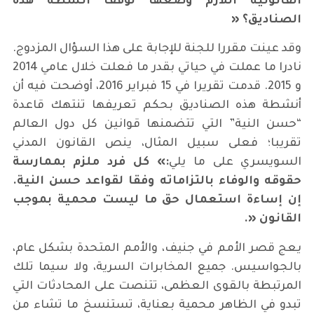
القانونية اللازم وضعها لوقف أنشطة هذه
الصناديق؟
«
وقد عينت مقررا للجنة للإجابة على هذا السؤال المزدوج.
نادرا ما عملت في حياتي بقدر ما فعلت خلال عامي 2014
و 2015. قدمت تقريرا في 15 فبراير 2016، أوضحت فيه أن
أنشطة هذه الصناديق بحكم تعريفها تنتهك قاعدة
“حسن النية” التي تتضمنها قوانين كل دول العالم
تقريبا؛ فعلى سبيل المثال، ينص القانون المدني
السويسري على ما يلي
:
»
كل فرد ملزم بممارسة
حقوقه والوفاء بالتزاماته وفقا لقواعد حسن النية.
إن إساءة استعمال حق ما ليست محمية بموجب
القانون
«
.
يعج قصر الأمم في جنيف، والأمم المتحدة بشكل عام،
بالجواسيس. جميع المخابرات السرية، ولا سيما تلك
المرتبطة بالقوى العظمى، تتنصت على المحادثات التي
تبدو في الظاهر محمية بعناية، تستنسخ ما تشاء من