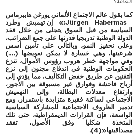
العامة؟
كما يقول عالم الاجتماع الألماني
يورغن هابيرماس
Jürgen Habermas
:
»
إن تهميش وطرد
السياسة من قبل السوق يتجلى من خلال فقد
الدولة الوطنية تدريجيا قدرتها على جمع الضرائب،
وعلى تحفيز النمو، وبالتالي على تأمين أسس
شرعيتها، وهي خسارة لا يمكن تعويضها (….)
وفي مواجهة خطر هروب رؤوس الأموال، تنزع
الحكومات الوطنية في اندفاع مجنون إلى نزع
التقنين عن طريق خفض التكاليف، مما يؤدي إلى
أرباح فاحشة وفوارق غير مسبوقة بين الأجور،
وارتفاع معدلات البطالة، وإلى التهميش
الاجتماعي لساكنة فقيرة متزايدة باستمرار. ومع
تدمیر الظروف الاجتماعیة للمشارکة السیاسیة
الواسعة، فإن القرارات الدیمقراطیة، حتی تلك
المتخذة شكليا وفق الأصول، تفقد
مصداقیتھا
«(4).