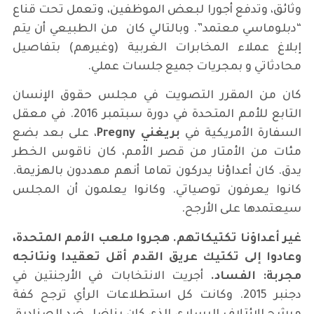
وثائق، وتدفع أجورا لبعض الموظفين، وتعمل تحت قناع
“دبلوماسي معتمد”. وبالتالي كان من الطبيعي أن يتم
إبلاغ عملاء المخابرات الغربية (وغيرهم) بتفاصيل
محادثاتي و بمجريات جميع جلسات عملي.
كان من المقرر التصويت في مجلس حقوق الإنسان
التابع للأمم المتحدة في دورة سبتمبر 2016. في معقل
السفارة الأمريكية في
بريغني
Pregny
، على بعد بضع
مئات من الأمتار من قصر الأمم، كان ناقوس الخطر
يدق. كان أعداؤنا يدركون تماما أنهم مهددون بالهزيمة.
كانوا يعرفون توصياتي. وكانوا يعلمون أن المجلس
سيعتمدها على الأرجح.
غير أعداؤنا تكتيكاتهم. هجروا ملعب الأمم المتحدة،
وعادوا إلى تكتيك عريق القدم أقل تعقيدا ونتائجه
مجربة: الفساد.
أجريت الانتخابات في الأرجنتين في
دجنبر 2015. وكانت كل استطلاعات الرأي ترجح كفة