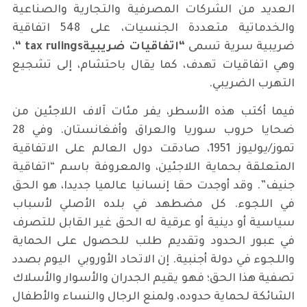
العديد من الشركات المصرفية والتجارية والصناعية
والخدماتية متعددة الجنسيات، على 548 اتفاقية
ضريبية سرية تسمى
“اتفاقيات ضريبية
tax rulings
“
،
وهي اتفاقيات تهدف، كما يقال باحتشام، إلى تشجيع
التهرب الضريبي.
فيما أكتب هذه الأسطر، يفر مئات آلاف اللاجئين من
ضحايا حروب سوريا والعراق وأفغانستان. وفي 28
تموز/يوليوز 1951، صادقت دول العالم على الاتفاقية
المتعلقة بحماية اللاجئين، والمعروفة باسم “اتفاقية
جنيف”. وقد أوجدت حقا إنسانيا عالميا جديدا، هو الحق
في اللجوء. كل مضطهد في بلده الأصلي لأسباب
سياسية أو دينية أو عرقية له الحق غير القابل للتصرف
في عبور الحدود وتقديم طلب للحصول على الحماية
واللجوء في دولة أجنبية. إن الاتحاد الأوروبي اليوم بصدد
تصفية هذا الحق؛ فهو يقيم الجدران والأسوار والأسلاك
الشائكة لحماية حدوده، ولمنع الرجال والنساء والأطفال