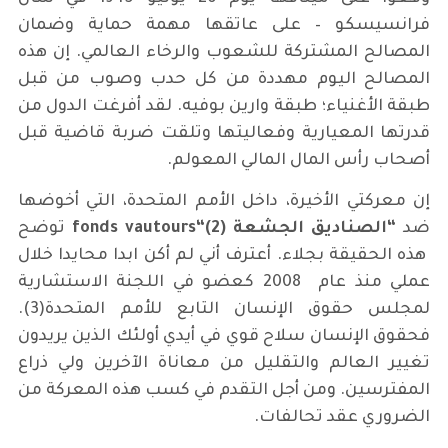
فرانسيسكو – على عاتقها مهمة حماية وضمان
المصالح المشتركة للشعوب والرخاء العالمي. إن هذه
المصالح اليوم مهددة من كل حدب وصوب من قبل
طبقة الأغنياء؛ طبقة وارين بوفيه. لقد أفرغت الدول من
قدرتها المعيارية وفعاليتها وتلقت ضربة قاضية قبل
أصحاب رأس المال المالي المعولم.
إن معركتي الأخيرة، داخل الأمم المتحدة، التي أخوضها
ضد
“الصناديق الجشعة
fonds vautours
“(2)
توضح
هذه الحقيقة بجلاء. أعترف أني لم أكن ابدا محايدا خلال
عملي منذ عام 2008 كعضو في اللجنة الاستشارية
لمجلس حقوق الإنسان التابع للأمم المتحدة(3).
فحقوق الإنسان سلاح قوي في أيدي أولئك الذين يريدون
تغيير العالم والتقليل من معاناة الآخرين ولي ذراع
المفترسين. ومن أجل التقدم في كسب هذه المعركة من
الضروري عقد تحالفات.