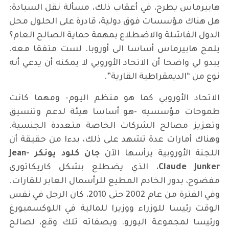
هابيرماس يطرح، في أعقاب ذلك، مسألة نقل السيادة:
هل هناك مؤسسات فوق دولية، قادرة على الحلول محل
الدول الفاشلة والاضطلاع بمهمة حماية الصالح العام؟
يلمح هابيرماس أساسا الى أوروبا. لست متفقا معه.
يبدو لي واضحا أن الاتحاد الأوروبي لا يمكنه أن يدعي أنه
نوع من “الديمقراطية القارية”.
الاتحاد الأوروبي كما هو منظم اليوم- ومهما كانت
طموحات مؤسسيه -هو أساسا هيئة لدعم وتنسيق
وتعزيز مصالح الشركات الخاصة متعددة الجنسية.
وهناك أمارات عدة تشهد على ذلك، بدءا من حقيقة أن
اللجنة الأوروبية يرأسها الآن
جان كلود يونكر
Jean-
Claude Junker
، الذي يضطلع بشكل كاريكاتوري
مفضوح، بدور الخادم المطيع للرأسمال العابر للقارات.
وفي الفترة من عام 2002 حتى 2010، كان الرجل في نفس
الوقت رئيسا للوزراء ووزيرا للمالية في اللوكسمبورغ
ورئيسا لمجموعة اليورو. وبصفاته تلك وقع، لصالح