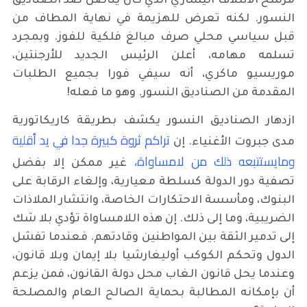
مرشح الائتلاف اليساري الذي كان يناضل ضد الصناديق
النسور. لكنه تعرض للهزيمة في نهاية المطاف من
قبل سياسي محلي صرف مبالغ فلكية للفوز. وبمجرد
تسلمه مهامه، أعلن الرئيس الجديد للأرجنتين،
موريسيو ماكري، أنه سيفي فورا بجميع الطلبات
المقدمة من الصناديق النسور. وهو ما فعله!
ازدهار الصناديق النسور يكشف بطريقة كاريكاتورية
تراكم ثروة كبيرة جدا في يد أقلية
مدى جبروت الأغنياء. إن
ومايستتبعه ذلك من لامساواة،
غير ممكن إلا بفضل
تصفية دور الدولة كسلطة معيارية، وإلغاء الرقابة على
البنوك، ومأسسة الاحتكارات الخاصة، وانتشار الملاذات
الضريبية، وما إلى ذلك. إن هذه اللامساواة تؤدي بلا شك
إلى تدمير الثقة بين المواطنين وقادتهم. فعندما تفشل
الدول وتحكم الكوكب أوليغارشيا بلا إيمان وبلا قانون،
وعندما يحل قانون الغاب محل دولة القانون، فمن يزعم
أن بإمكانه المطالبة بحماية الصالح العام والمصلحة