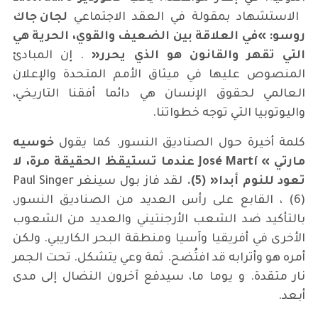
الاستشهاد بمقولة في العقد الاجتماعي
لجان جاك
روسو:
»
في العلاقة بين الضعيف والقوي، الحرية هي
التي تقهر والقانون هو الذي يحرر
«
. إن المبادئ
المنصوص عليها في ميثاق الأمم المتحدة والإعلان
العالمي لحقوق الإنسان هي دائما أفقنا التاريخي،
واليوتوبيا التي توجه خطواتنا.
كلمة أخيرة حول الصناديق النسور. كما يقول
خوسيه
مارتي
» José Martí
عندما تستيقظ الحقيقة مرة، لا
تعود للنوم أبدا
«
(5)
.
لقد فاز بول سينغر Paul Singer
(6) ، القابع على رأس العديد من الصناديق النسور،
بالتأكيد ضد الشعب الأرجنتيني والعديد من الشعوب
الأخرى في أفريقيا وآسيا ومنطقة البحر الكاريبي. ولكن
أمره هو وأترابه قد افتُضح. ثمة وعي يتشكل. تحت الجمر
نار متقدة. و يوما ما، سيدفع آخرون النضال إلى مدى
أبعد.