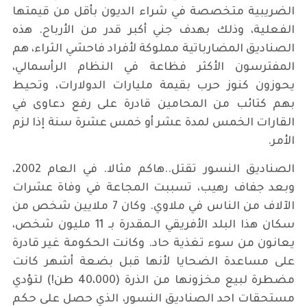
الضريبية متخصصة في شراء الديون بأقل من قيمتها
الفعلية، وذلك بهدف جني أكبر قدر من الأرباح. هذه
الصناديق المضارباتية مملوكة لأفراد فاحشي الثراء، هم
المفترسون الأكثر فظاعة في النظام الرأسمالي،
يحوزون كنوز حرب بقيمة مليارات الدولارات، وتحيط
بهم كتائب من المحامين قادرة على رفع دعاوى في
القارات الخمس لمدة عشر أو خمس عشرة سنة إذا لزم
الأمر.
الصناديق النسور تقتل..هاكم مثالا. في العام 2002،
وبعد جفاف رهيب، تسببت المجاعة في وفاة عشرات
الآلاف من الناس في ملاوي. وكان 7 ملايين شخص من
سكان هذا البلد الأفريقي الـمقدرة بـ 11 مليون شخص،
يعانون من سوء تغذية حاد. وكانت الحكومة غير قادرة
على مساعدة الضحايا لأنها قبل بضعة أشهر كانت
مضطرة لبيع مخزونها من الذرة (40،000 طن!) لتؤدي
مستحقات احد الصناديق النسور، الذي حصل على حكم