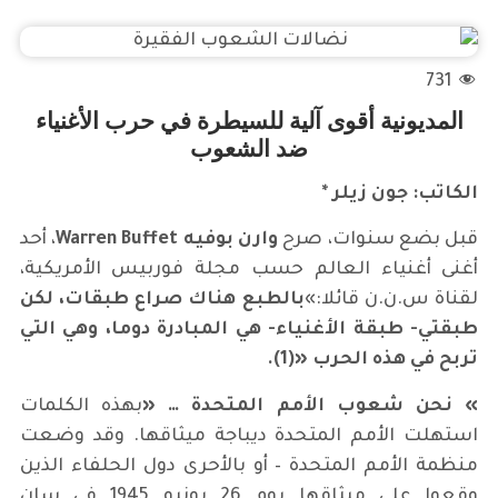
731
المديونية أقوى آلية للسيطرة في حرب الأغنياء
ضد الشعوب
الكاتب: جون زيلر
*
قبل بضع سنوات، صرح
وارن بوفيه
Warren Buffet
، أحد
أغنى أغنياء العالم حسب مجلة فوربيس الأمريكية،
لقناة س.ن.ن قائلا:»
بالطبع هناك صراع طبقات، لكن
طبقتي- طبقة الأغنياء- هي المبادرة دوما، وهي التي
تربح في هذه الحرب
«
(1).
»
نحن شعوب الأمم المتحدة …
«
بهذه الكلمات
استهلت الأمم المتحدة ديباجة ميثاقها. وقد وضعت
منظمة الأمم المتحدة – أو بالأحرى دول الحلفاء الذين
وقعوا على ميثاقها يوم 26 يونيو 1945 في سان