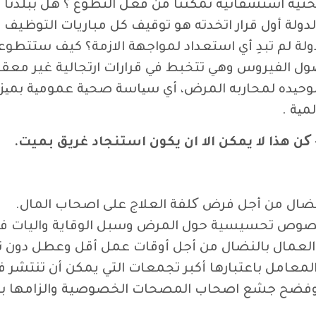
تحتية استشفائية تمكننا من فعل التطوع ؟ هل ببلدنا
لدولة أول قرار اتخدته هو توقيف كل مباريات التوظيف
 لم تبدِ أي استعداد لمواجهة الازمة؟ كيف ستتطوع
ل الفيروس وهي تتخبط في قرارات ارتجالية غير معقلن
حیده لمحاربه المرض، أي سیاسة صحیة عمومیة بمیزا
میة .
 هذا لا يمكن الا ان يكون استنجاد غريق بميت.
نضال من أجل فرض کلفة العلاج على اصحاب المال.
 نصوص تحسيسية حول المرض وسبل الوقاية واليات فر
العمال بالنضال من أجل أوقات عمل أقل وعطل دون تو
لمعامل باعتبارها أكبر تجمعات التي يمكن أن تنتشر ف
 وفضح جشع اصحاب المصحات الخصوصية والزامها با