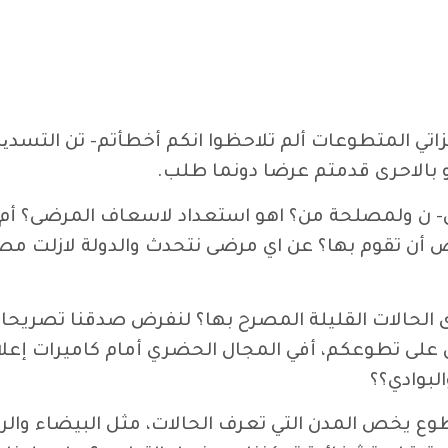
اتي المتطوعات ألم تلاحظوا انكم أخطأتم- تن التسدید 
و بالاحرى قدمتم عرضا دونما طلب.
ن ولمصلحة من؟ اهو استعداد لاسعاف المرضى؟ أم ل
أن تقوم بها؟ عن اي مرضى نتحدث والدولة لازلت مصر
ى الحالات القليلة المصرح بها؟ لنفرض صدقنا تصري
لى تطوعكم، أفي المجال الحضري أمام كاميرات إعلا
لبوادي؟؟
وع يخص المدن التي تعرف الحالات، مثل البيضاء وال