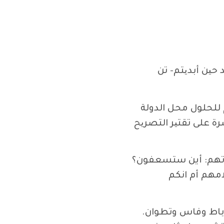
حین أبدیتم- تن
لحلول محل الدولة
ة على تقتیر التصریح
حاتهم: أين ستسعفون؟
مهم أم انكم
رباط وفاس وتطوان.