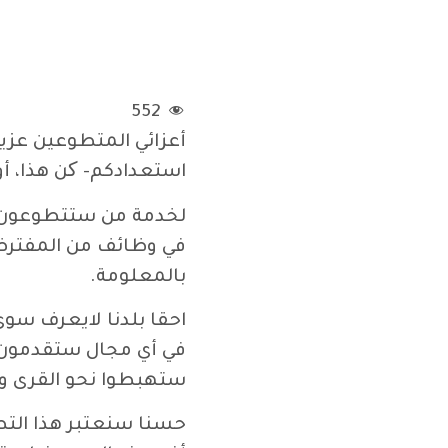
552
أعزائي المتطوعين عزيز
استعدادكم- کن هذا، أ
لخدمة من ستتطوعون- 
في وظائف من المفترض 
بالمعلومة.
احقا بلدنا لايعرف سو
في أي مجال ستقدمون ع
ستهبطوا نحو القرى وا
حسنا سنعتبر هذا التط