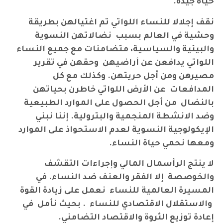
حياة جيدة
.
نقف إجلالا للنساء اللواتي تم اغتيالهن بطريقة
وحشية في العالم بسبب نضالاتهن النسوية
والبيئية والسياسية، متضامنات مع جميع النساء
اللواتي يدافعن عن أراضيهن وحقهن في تقرير
مصيرهن ومن أجل حريتهن. وكذلك مع كل
المدافعات عن الأرض اللواتي خاطرن بحياتهن
بالنضال من أجل الحصول على الموارد الطبيعية
وضد الانشطة المنجمية والبترولية. إننا نبني
الإيكولوجية النسوية لعدم الاستحواذ على الموارد
ومعها نحمي حياة النساء.
لا ينتج الرأسمال المالي وإجراءات التقشف
والخوصصة إلا الفقر والعنف ضد النساء. في
المسيرة العالمية للنساء نعمل على زيادة القوة
والاستقلال الاقتصادي للنساء . بحيث نأمل في
إعادة توزيع الثروة والاقتصاد التضامني.