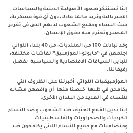
إننا نستنكر صعود الأصولية الدينية والسياسات
الامبريالية ونريد عالما عادلا، دون أي قوة عسكرية،
حيث النساء وجميع الشعوب لديهم الحق في تقرير
المصير وتحترم فيه حقوق الإنسان.
وقد تبادلت 100 من المنتدبات، من 40 بلدا، اللواتي
اجتمعن في “مابوتو-الموزمبيق” نقاشات مختلفة،
لتباين السياقات الاقتصادية والسياسية بفضل
رفيقاتنا.
الموزمبيقيات اللواتي أخبرننا على الظروف التي
يكافحن في ظلها خلصنا منها أن واقعهن مشابه
للنساء في العديد من البلدان الأخرى.
إننا ندين القمع العنيف ضد الشعوب و ضد النساء
الكرديات والصحراويات والفلسطينيات
ومتضامنات مع جميع النساء اللائي يكافحون ضد