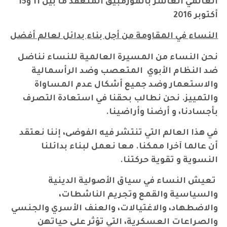
العالمي العاشر بالموزمبيق المنعقد ما بين 11 و15
أكتوبر 2016
النساء في المقاومة من أجل بناء بدائل لعالم أفضل
نحن النساء من المسيرة العالمية للنساء نناضل
ضد النظام الأبوي المتعصب وضد الرأسمالية
والاستعمار وضد جميع أشكال عدم المساواة
والتمييز. نحن نطالب بحقنا في استعادة التصرف
بأجسادنا، و أرضنا وأراضينا
.
في هذا العالم التي تنتشر فيه الفوضى، إننا نعتقد
أن عالما آخرا ممكنا. معا نعمل لبناء بدائلنا
النسوية و تقوية حركتنا
.
تعيش النساء في سياق الأصولية الدينية
والسياسية والقمع وتجريم الناشطات،
والاضطهاد، والاغتيالات، والعنف الأسري والجنسي
والصراعات العسكرية، التي تؤثر على حياتهن