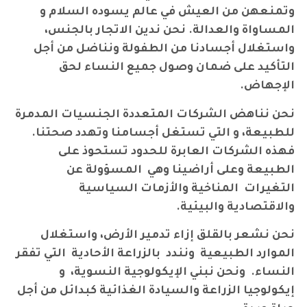
وتمنعهن من العيش في عالم يسوده السلام و
المساواة والعدالة. نحن ندين الاتجار بالجنس،
واستغلال أجسادنا من الطفولة ونناضل من أجل
التأكيد على ضمان وصول جميع النساء لحق
الإجهاض.
نحن نناهض الشركات المتعددة الجنسيات المدمرة
للطبيعة، و التي تستغل أجسامنا وتهدد صحتنا.
فهذه الشركات العابرة للحدود تستحوذ على
الطبيعة وعلى أراضينا وهي المسؤولة عن
التغيرات المناخية والأزمات السياسية
والاقتصادية والبيئية
.
نحن نشعر بالقلق إزاء تدمير الأرض، واستغلال
الموارد الطبيعية ونندد بالزراعة الأحادية التي تفقر
النساء. ونحن نبني الإيكولوجية النسوية، و
إيكولوجيا الزراعة والسيادة الغذائية كبدائل من أجل