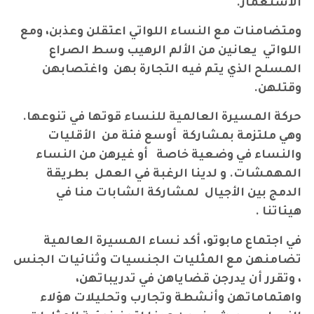
الاستعمار
.
ومتضامنات مع النساء اللواتي اعتقلن وعذبن، ومع
اللواتي يعانين من الألم الرهيب وسط الصراع
المسلح الذي يتم فيه التجارة بهن واغتصابهن
وقتلهن.
حركة المسيرة العالمية للنساء قوتها في تنوعها.
وهي ملتزمة بمشاركة أوسع فئة من الأقليات
والنساء في وضعية خاصة أو غيرهن من النساء
المهمشات. و لدينا الرغبة في العمل بطريقة
الدمج بين الأجيال لمشاركة الشابات منا في
هيئاتنا
.
في اجتماع مابوتو، أكد نساء المسيرة العالمية
تضامنهن مع المثليات الجنسيات وثنائيات الجنس
، وتقرر أن يدرجن قضاياهن في تدريباتهن،
واهتماماتهن وأنشطة وتجارب وتحليلات هؤلاء