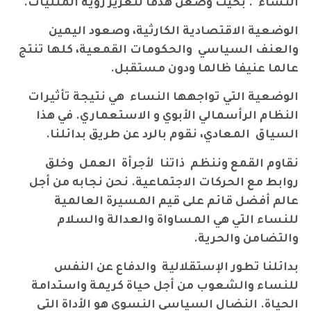
النساء . بحيث وضعن هدفا لتعزيز رؤية المثليات.
الوضعية الاقتصادية الكارثية، وصعود اليمين
والعنف السياسي والحكومات القمعية، كلها تنتج
عالما عنيفا ظالما ودون مستقبل.
الوضعية التي تواجهها النساء هي نتيجة تأثيرات
النظام الرأسمالي الأبوي و الاستعماري. في هذا
السياق المعادي، نقوم بالرد عن طريق بدائلنا.
نقاوم القمع وننظم ذاتنا لأجرأة العمل وخلق
روابط مع الحركات الاجتماعية. نحن نجابه من أجل
عالم أفضل قائم على قيم المسيرة العالمية
للنساء التي هي المساواة والعدالة والسلام
والتضامن والحرية.
بدائلنا تطور الإستقلالية والدفاع عن النفس
للنساء والشعوب من أجل حياة كريمة واستدامة
الحياة. النضال السياسي النسوي هو الأداة التي